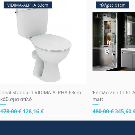
VIDIMA-ALPHA 63cm
πλήρες 61cm
Γρήγορη προβολή
Γρήγορη
Ideal Standard VIDIMA-ALPHA 63cm
Έπιπλο Zenith 61 A
κάθισμα απλό
matt
Κανονική τιμή
Τιμή Έκπτωσης
Κανονική τιμή
Τιμή Έ
178,00 €
128,16 €
480,00 €
345,60 
κάτω μέρος 61cm
κάτω μέρος 61cm
κάτω μέρος 81cm
Πλήρες Σετ Εντοι