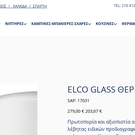
TEL: 210 41
ΘΟΣ | ΧΑΛΚΙΔΑ | ΣΠΑΡΤΗ
ΝΙΠΤΗΡΕΣ
ΚΑΜΠΙΝΕΣ-ΜΠΑΝΙΕΡΕΣ-ΣΧΑΡΕΣ
ΚΟΥΖΙΝΕΣ
ΘΕΡΜΑ
ELCO GLASS ΘΕΡ
SKU
SAP:
17031
17031
Αρχική
Τιμή
279,00 €
203,67 €
τιμή
έκπτωσης
Πρωτοπορία και αξιοπιστία α
λέβητας ειδικών προδιαγραφ