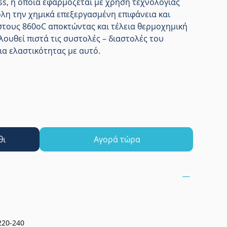
s, η οποία εφαρμόζεται με χρήση τεχνολογίας
λη την χημικά επεξεργασμένη επιφάνεια και
στους 860οC αποκτώντας και τέλεια θερμοχημική
λουθεί πιστά τις συστολές – διαστολές του
ια ελαστικότητας με αυτό.
θι
Αγορά τώρα
220-240