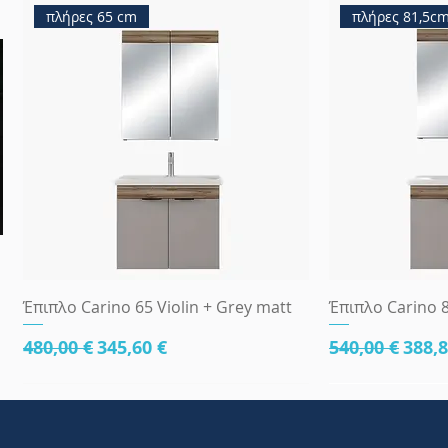
πλήρες 65 cm
πλήρες 81,5c
Γρήγορη προβολή
Γρήγ
Έπιπλο Carino 65 Violin + Grey matt
Έπιπλο Carino 8
Κανονική τιμή
Τιμή Έκπτωσης
Κανονική τι
Τιμή
480,00 €
345,60 €
540,00 €
388,8
κάτω μέρος 81cm
83x45
κάτω μέρος 8