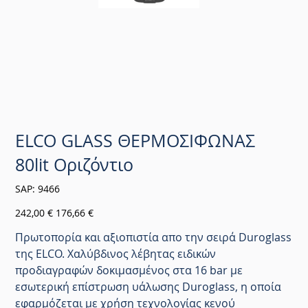
ELCO GLASS ΘΕΡΜΟΣΙΦΩΝΑΣ
80lit Οριζόντιο
SKU
SAP:
9466
9466
Αρχική
Τιμή
242,00 €
176,66 €
τιμή
έκπτωσης
Πρωτοπορία και αξιοπιστία απο την σειρά Duroglass
της ELCO. Χαλύβδινος λέβητας ειδικών
προδιαγραφών δοκιμασμένος στα 16 bar με
εσωτερική επίστρωση υάλωσης Duroglass, η οποία
εφαρμόζεται με χρήση τεχνολογίας κενού