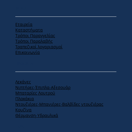
MENU
Εταιρεία
Καταστήματα
Tρόποι Παραγγελίας
Tρόποι Παραλαβής
Τραπεζικοί λογαριασμοί
Επικοινωνία
ΠΡΟΪΟΝΤΑ
Λεκάνες
Νιπτήρες-Έπιπλα-Αξεσουάρ
Μπαταρίες Λουτρού
Πλακάκια
Ντουζιέρες-Μπανιέρες-Βαλβίδες ντουζιέρας
Κουζίνα
Θέρμανση-Υδραυλικά
ΕΔΡΑ