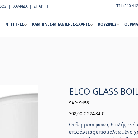
TEL: 210 41
ΘΟΣ | ΧΑΛΚΙΔΑ | ΣΠΑΡΤΗ
ΝΙΠΤΗΡΕΣ
ΚΑΜΠΙΝΕΣ-ΜΠΑΝΙΕΡΕΣ-ΣΧΑΡΕΣ
ΚΟΥΖΙΝΕΣ
ΘΕΡΜΑ
ELCO GLASS BOIL
SKU
SAP:
9456
9456
Αρχική
Τιμή
308,00 €
224,84 €
τιμή
έκπτωσης
Οι θερμοσίφωνες διπλής ενέργ
επιφάνειας επισμαλτωμένο χ