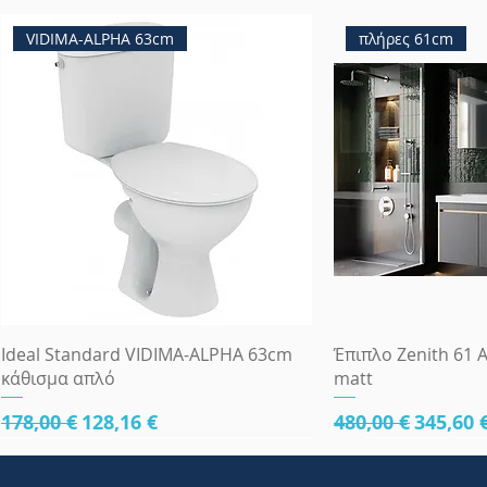
VIDIMA-ALPHA 63cm
πλήρες 61cm
Γρήγορη προβολή
Γρήγορη
Ideal Standard VIDIMA-ALPHA 63cm
Έπιπλο Zenith 61 A
κάθισμα απλό
matt
Κανονική τιμή
Τιμή Έκπτωσης
Κανονική τιμή
Τιμή Έ
178,00 €
128,16 €
480,00 €
345,60 
κάτω μέρος 61cm
κάτω μέρος 61cm
κάτω μέρος 81cm
Πλήρες Σετ Εντοι