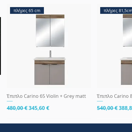
πλήρες 65 cm
πλήρες 81,5c
Γρήγορη προβολή
Γρήγ
Έπιπλο Carino 65 Violin + Grey matt
Έπιπλο Carino 8
Κανονική τιμή
Τιμή Έκπτωσης
Κανονική τι
Τιμή
480,00 €
345,60 €
540,00 €
388,8
κάτω μέρος 81cm
83x45
κάτω μέρος 8