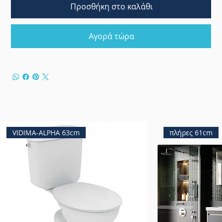
Προσθήκη στο καλάθι
Αγορά τώρα
VIDIMA-ALPHA 63cm
πλήρες 61cm