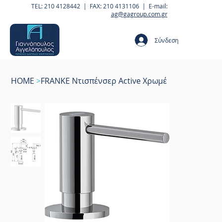
TEL: 210 4128442 | FAX: 210 4131106 | E-mail:
ag@gagroup.com.gr
Σύνδεση
HOME
>
FRANKE Ντισπένσερ Active Χρωμέ