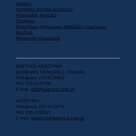
Λεκάνες
Νιπτήρες-Έπιπλα-Αξεσουάρ
Μπαταρίες Λουτρού
Πλακάκια
Ντουζιέρες-Μπανιέρες-Βαλβίδες ντουζιέρας
Κουζίνα
Θέρμανση-Υδραυλικά
ΕΔΡΑ
ΚΕΝΤΡΙΚΟ ΚΑΤΑΣΤΗΜΑ
Διεύθυνση: Χαϊδαρίου 2, Πειραιάς
Τηλέφωνο: 210 4128442
FAX: 210 4131106
E-mail:
info@gagroup.com.gr
ΛΟΓΙΣΤΗΡΙΟ
Τηλέφωνο: 210 4123773
FAX: 210 4100022
E-mail:
logistirio@gagroup.com.gr
ΩΡΑΡΙΟ