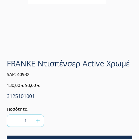
FRANKE Ντισπένσερ Active Χρωμέ
SKU
SAP:
40932
40932
Αρχική
Τιμή
130,00 €
93,60 €
τιμή
έκπτωσης
3125101001
Ποσότητα