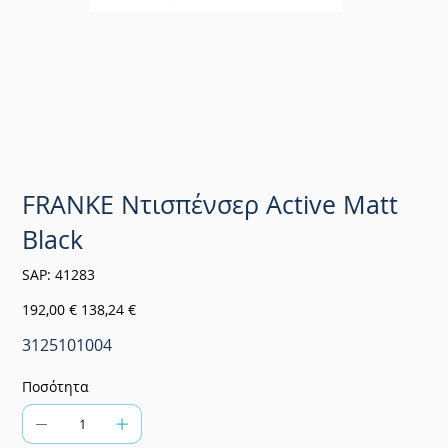
FRANKE Ντισπένσερ Active Matt
Black
SKU
SAP:
41283
41283
Αρχική
Τιμή
192,00 €
138,24 €
τιμή
έκπτωσης
3125101004
Ποσότητα