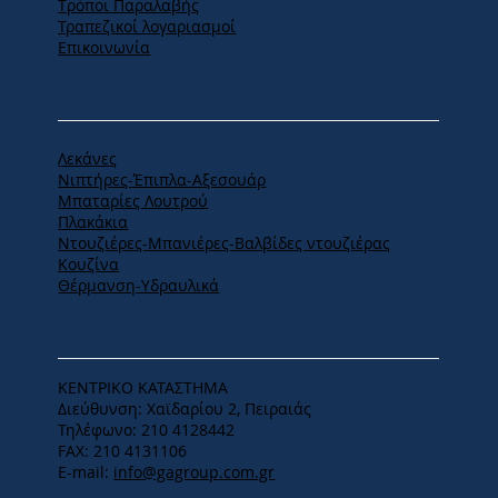
Tρόποι Παραλαβής
Τραπεζικοί λογαριασμοί
Επικοινωνία
ΠΡΟΪΟΝΤΑ
Λεκάνες
Νιπτήρες-Έπιπλα-Αξεσουάρ
Μπαταρίες Λουτρού
Πλακάκια
Ντουζιέρες-Μπανιέρες-Βαλβίδες ντουζιέρας
Κουζίνα
Θέρμανση-Υδραυλικά
ΕΔΡΑ
ΚΕΝΤΡΙΚΟ ΚΑΤΑΣΤΗΜΑ
Διεύθυνση: Χαϊδαρίου 2, Πειραιάς
Τηλέφωνο: 210 4128442
FAX: 210 4131106
E-mail:
info@gagroup.com.gr