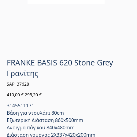
FRANKE BASIS 620 Stone Grey
Γρανίτης
SKU
SAP:
37628
37628
Αρχική
Τιμή
410,00 €
295,20 €
τιμή
έκπτωσης
3145511171
Βάση για ντουλάπι 80cm
Εξωτερική Διάσταση 860x500mm
Άνοιγμα πάγ κου 840x480mm
Διάσταση γούρνας 2X337x420x200mm