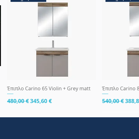
Γρήγορη προβολή
Γρήγ
Έπιπλο Carino 65 Violin + Grey matt
Έπιπλο Carino 8
Κανονική τιμή
Τιμή Έκπτωσης
Κανονική τι
Τιμή
480,00 €
345,60 €
540,00 €
388,8
κάτω μέρος 81cm
83x45
κάτω μέρος 8