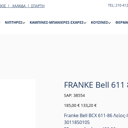
TEL: 210 41
ΘΟΣ | ΧΑΛΚΙΔΑ | ΣΠΑΡΤΗ
ΝΙΠΤΗΡΕΣ
ΚΑΜΠΙΝΕΣ-ΜΠΑΝΙΕΡΕΣ-ΣΧΑΡΕΣ
ΚΟΥΖΙΝΕΣ
ΘΕΡΜΑ
FRANKE Bell 611 
SKU
SAP:
38554
38554
Αρχική
Τιμή
185,00 €
133,20 €
τιμή
έκπτωσης
Franke Bell BCX 611-86 Λείος
3011850105