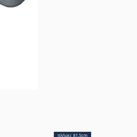
πλήρες 81,5cm