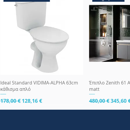
Γρήγορη προβολή
Γρήγορη
Ideal Standard VIDIMA-ALPHA 63cm
Έπιπλο Zenith 61 A
κάθισμα απλό
matt
Κανονική τιμή
Τιμή Έκπτωσης
Κανονική τιμή
Τιμή Έ
178,00 €
128,16 €
480,00 €
345,60 
κάτω μέρος 61cm
κάτω μέρος 61cm
κάτω μέρος 81cm
Πλήρες Σετ Εντοι