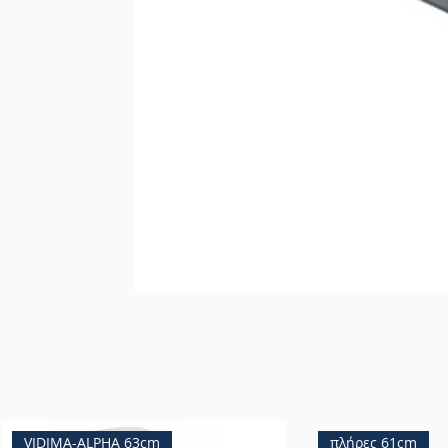
VIDIMA-ALPHA 63cm
πλήρες 61cm