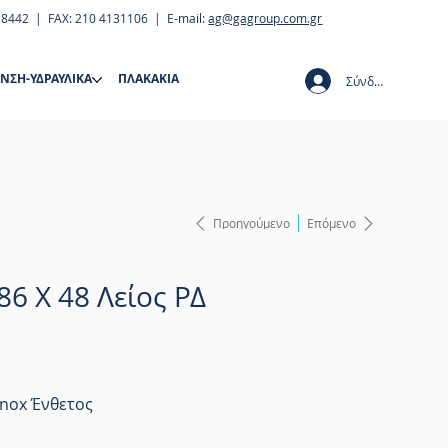
28442 | FAX: 210 4131106 | E-mail:
ag@gagroup.com.gr
ΝΣΗ-ΥΔΡΑΥΛΙΚΑ
ΠΛΑΚΑΚΙΑ
Σύνδεση
Προηγούμενο
Επόμενο
86 X 48 Λείος ΡΔ
-Inox Ένθετος