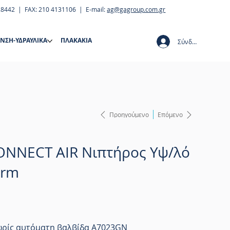
28442 | FAX: 210 4131106 | E-mail:
ag@gagroup.com.gr
ΝΣΗ-ΥΔΡΑΥΛΙΚΑ
ΠΛΑΚΑΚΙΑ
Σύνδεση
Προηγούμενο
Επόμενο
CONNECT AIR Νιπτήρος Υψ/λό
orm
ωρίς αυτόματη βαλβίδα A7023GN