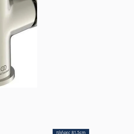
πλήρες 81,5cm