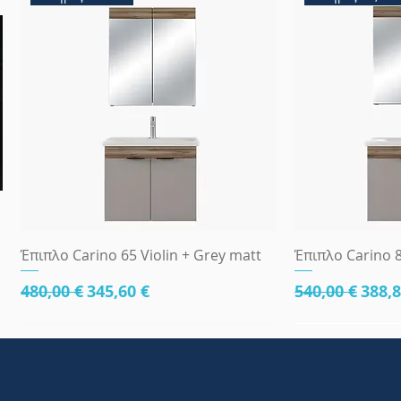
Γρήγορη προβολή
Γρήγ
Έπιπλο Carino 65 Violin + Grey matt
Έπιπλο Carino 8
Κανονική τιμή
Τιμή Έκπτωσης
Κανονική τι
Τιμή
480,00 €
345,60 €
540,00 €
388,8
κάτω μέρος 81cm
83x45
κάτω μέρος 8