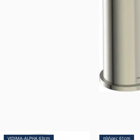
VIDIMA-ALPHA 63cm
πλήρες 61cm