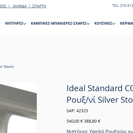
TEL: 210 41
ΘΟΣ | ΧΑΛΚΙΔΑ | ΣΠΑΡΤΗ
ΝΙΠΤΗΡΕΣ
ΚΑΜΠΙΝΕΣ-ΜΠΑΝΙΕΡΕΣ-ΣΧΑΡΕΣ
ΚΟΥΖΙΝΕΣ
ΘΕΡΜΑ
er Storm
Ideal Standard 
Ρουξ/νί Silver St
SKU
SAP:
42325
42325
Αρχική
Τιμή
540,00 €
388,80 €
τιμή
έκπτωσης
Νιπτήρος Υψηλό Ρουξούνι χ