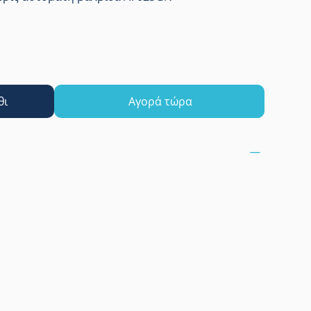
θι
Αγορά τώρα