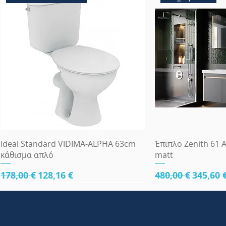
Γρήγορη προβολή
Γρήγορη
Ideal Standard VIDIMA-ALPHA 63cm
Έπιπλο Zenith 61 A
κάθισμα απλό
matt
Κανονική τιμή
Τιμή Έκπτωσης
Κανονική τιμή
Τιμή Έ
178,00 €
128,16 €
480,00 €
345,60 
κάτω μέρος 61cm
κάτω μέρος 61cm
κάτω μέρος 81cm
Πλήρες Σετ Εντοι