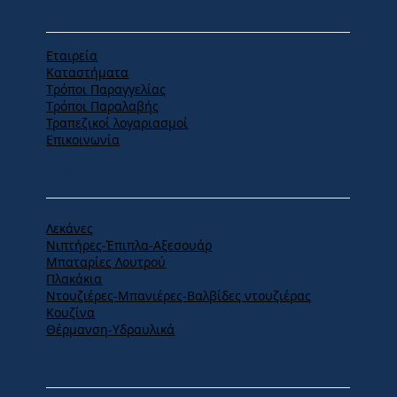
MENU
Εταιρεία
Καταστήματα
Tρόποι Παραγγελίας
Tρόποι Παραλαβής
Τραπεζικοί λογαριασμοί
Επικοινωνία
ΠΡΟΪΟΝΤΑ
Λεκάνες
Νιπτήρες-Έπιπλα-Αξεσουάρ
Μπαταρίες Λουτρού
Πλακάκια
Ντουζιέρες-Μπανιέρες-Βαλβίδες ντουζιέρας
Κουζίνα
Θέρμανση-Υδραυλικά
ΕΔΡΑ