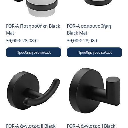
FOR-A Ποτηροθήκη Black
FOR-A σαπουνοθήκη
Mat
Black Mat
Κανονική τιμή
Τιμή Έκπτωσης
Κανονική τιμή
Τιμή Έκπτωσης
39,00 €
28,08 €
39,00 €
28,08 €
Προσθήκη στο καλάθι
Προσθήκη στο καλάθι
FOR-A άγγιστρα ΙΙ Black
FOR-A άγγιστρο Ι Black