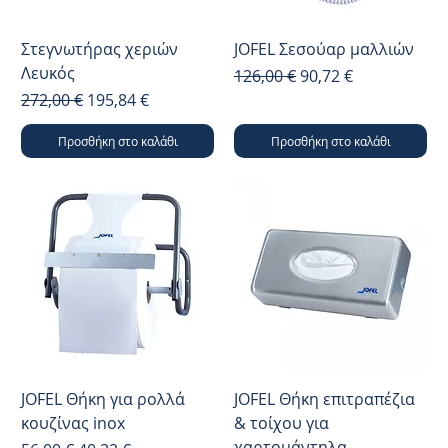
Στεγνωτήρας χεριών
JOFEL Σεσούαρ μαλλιών
Λευκός
Κανονική τιμή
Τιμή Έκπτωσης
126,00 €
90,72 €
Κανονική τιμή
Τιμή Έκπτωσης
272,00 €
195,84 €
Προσθήκη στο καλάθι
Προσθήκη στο καλάθι
JOFEL Θήκη για ρολλά
JOFEL Θήκη επιτραπέζια
κουζίνας inox
& τοίχου για
χαρτομάντηλα