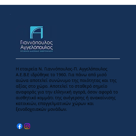
Η εταιρεία Ν. Γιαννόπουλος-Π. Αγγελόπουλος
Α.Ε.Β.Ε ιδρύθηκε το 1960. Για πάνω από μισό
αιώνα αποτελεί συνώνυμο της ποιότητας και της
αξίας στο χώρο. Αποτελεί το σταθερό σημείο
αναφοράς για την ελληνική αγορά, όσον αφορά το
αισθητικό κομμάτι της ανέγερσης ή ανακαίνισης
κατοικιών, επαγγελματικών χώρων και
ξενοδοχειακών μονάδων.