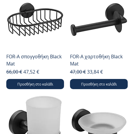
FOR-A σπογγοθήκη Black
FOR-A χαρτοθήκη Black
Mat
Mat
Κανονική τιμή
Τιμή Έκπτωσης
Κανονική τιμή
Τιμή Έκπτωσης
66,00 €
47,52 €
47,00 €
33,84 €
Προσθήκη στο καλάθι
Προσθήκη στο καλάθι