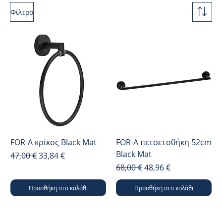
Φίλτρο
FOR-A κρίκος Black Mat
FOR-A πετσετοθήκη 52cm
Black Mat
Κανονική τιμή
Τιμή Έκπτωσης
47,00 €
33,84 €
Κανονική τιμή
Τιμή Έκπτωσης
68,00 €
48,96 €
Προσθήκη στο καλάθι
Προσθήκη στο καλάθι