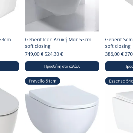
 53cm
Geberit Icon Λευκή Ματ 53cm
Geberit Sel
soft closing
soft closing
Κανονική τιμή
Τιμή Έκπτωσης
Κανονική τι
Τιμ
749,00 €
524,30 €
386,00 €
270
Προσθήκη στο καλάθι
Προσ
Pravello 51cm
Essense 54