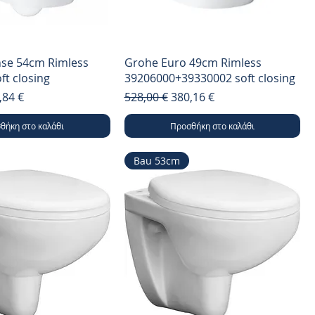
se 54cm Rimless
Grohe Euro 49cm Rimless
ft closing
39206000+39330002 soft closing
μή
ή Έκπτωσης
Κανονική τιμή
Τιμή Έκπτωσης
,84 €
528,00 €
380,16 €
θήκη στο καλάθι
Προσθήκη στο καλάθι
Bau 53cm