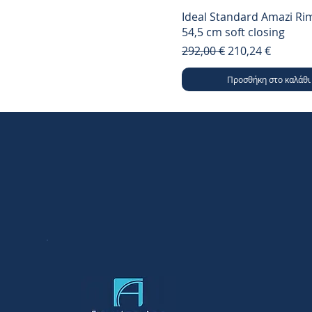
Ideal Standard Amazi Ri
54,5 cm soft closing
Κανονική τιμή
Τιμή Έκπτωσης
292,00 €
210,24 €
Προσθήκη στο καλάθι