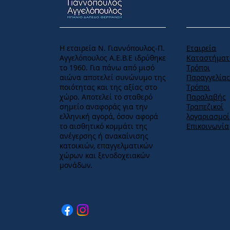
MENU
Η εταιρεία Ν. Γιαννόπουλος-Π.
Εταιρεία
Αγγελόπουλος Α.Ε.Β.Ε ιδρύθηκε
Καταστήματ
το 1960. Για πάνω από μισό
Tρόποι
αιώνα αποτελεί συνώνυμο της
Παραγγελία
ποιότητας και της αξίας στο
Tρόποι
χώρο. Αποτελεί το σταθερό
Παραλαβής
σημείο αναφοράς για την
Τραπεζικοί
ελληνική αγορά, όσον αφορά
λογαριασμοί
το αισθητικό κομμάτι της
Επικοινωνία
ανέγερσης ή ανακαίνισης
κατοικιών, επαγγελματικών
χώρων και ξενοδοχειακών
μονάδων.