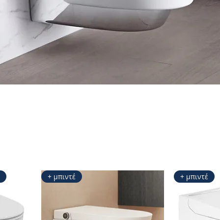
+ μπιντέ
+ μπιντέ