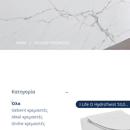
/
HOME
ΛΕΚΑΝΕΣ ΚΡΕΜΑΣΤΕΣ
Κατηγορία
Όλα
I Life O HydroTwist 53,0cm
Geberit κρεμαστές
Ideal κρεμαστές
Grohe κρεμαστές