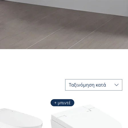
Ταξινόμηση κατά
+ μπιντέ