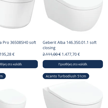
a Pro 36508SH0 soft
Geberit Alba 146.350.01.1 soft
closing
μή
ιμή Έκπτωσης
Κανονική τιμή
Τιμή Έκπτωσης
195,28 €
2.111,00 €
1.477,70 €
θήκη στο καλάθι
Προσθήκη στο καλάθι
cm
Acanto Turbodlush 51cm