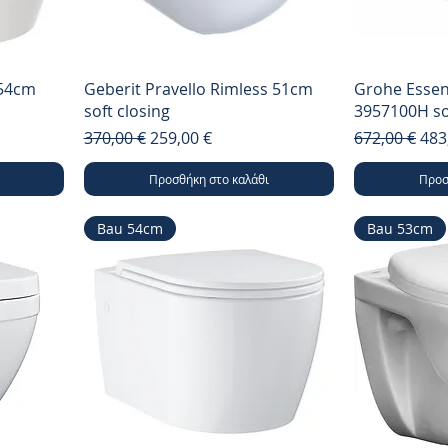
 54cm
Geberit Pravello Rimless 51cm
Grohe Essen
soft closing
3957100H so
ς
Κανονική τιμή
Τιμή Έκπτωσης
Κανονική τι
Τιμ
370,00 €
259,00 €
672,00 €
483
Προσθήκη στο καλάθι
Προσ
Bau 54cm
Bau 53cm