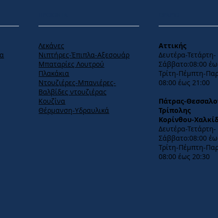
ΠΡΟΪΟΝΤΑ
ΩΡΑΡΙΟ
Λεκάνες
Αττικής
Νιπτήρες-Έπιπλα-Αξεσουάρ
α
Δευτέρα-Τετάρτη-​
Μπαταρίες Λουτρού
Σάββατο:08:00 έω
Πλακάκια
ς
​Τρίτη-Πέμπτη-Πα
Ντουζιέρες-Μπανιέρες-
08:00 έως 21:00
Βαλβίδες ντουζιέρας
Κουζίνα
Πάτρας-Θεσσαλο
Θέρμανση-Υδραυλικά
Τρίπολης
Κορίνθου-Χαλκί
Δευτέρα-Τετάρτη-​
Σάββατο:08:00 έως
Τρίτη-Πέμπτη-Πα
08:00 έως 20:30