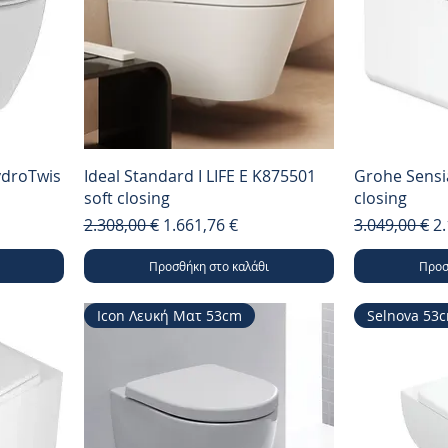
HydroTwis
Ideal Standard I LIFE E K875501
Grohe Sensi
soft closing
closing
Κανονική τιμή
Τιμή Έκπτωσης
Κανονική τι
Τ
2.308,00 €
1.661,76 €
3.049,00 €
2.
Προσθήκη στο καλάθι
Προσ
Icon Λευκή Ματ 53cm
Selnova 53