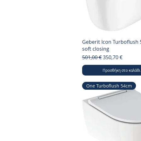
Smyle
Pravello
Geberit Icon Turboflush
soft closing
Κανονική τιμή
Τιμή Έκπτωσης
501,00 €
350,70 €
Προσθήκη στο καλάθι
One Turboflush 54cm