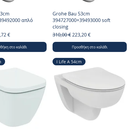
53cm
Grohe Bau 53cm
39492000 απλό
394727000+39493000 soft
closing
μή
ή Έκπτωσης
Κανονική τιμή
Τιμή Έκπτωσης
,72 €
310,00 €
223,20 €
θήκη στο καλάθι
Προσθήκη στο καλάθι
m
I Life A 54cm