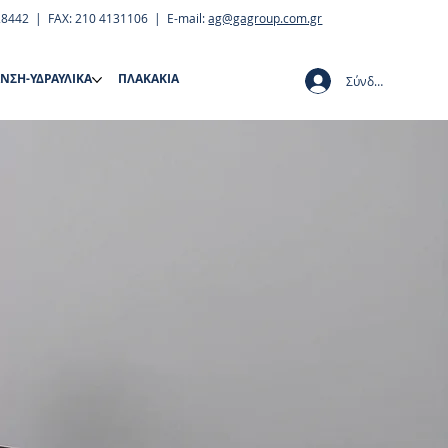
28442 | FAX: 210 4131106 | E-mail:
ag@gagroup.com.gr
ΝΣΗ-ΥΔΡΑΥΛΙΚΑ
ΠΛΑΚΑΚΙΑ
Σύνδεση