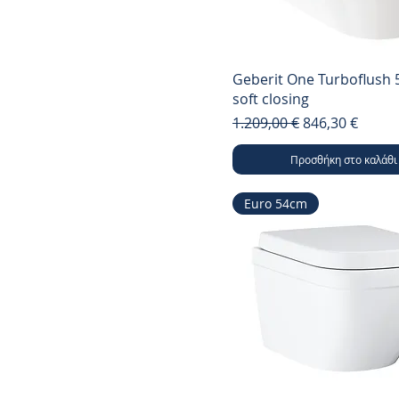
Geberit One Turboflush
soft closing
Κανονική τιμή
Τιμή Έκπτωση
1.209,00 €
846,30 €
Προσθήκη στο καλάθι
Euro 54cm