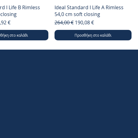
d I Life B Rimless
Ideal Standard I Life A Rimless
 closing
54,0 cm soft closing
μή
ή Έκπτωσης
Κανονική τιμή
Τιμή Έκπτωσης
,92 €
264,00 €
190,08 €
θήκη στο καλάθι
Προσθήκη στο καλάθι