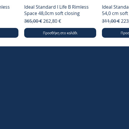
mless
Ideal Standard I Life B Rimless
Ideal Standar
Space 48,0cm soft closing
54,0 cm soft
Κανονική τιμή
Τιμή Έκπτωσης
Κανονική τι
Τιμ
365,00 €
262,80 €
311,00 €
223
Προσθήκη στο καλάθι
Προσ