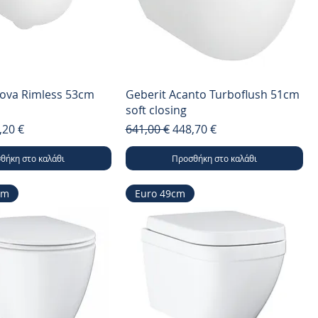
nova Rimless 53cm
Geberit Acanto Turboflush 51cm
soft closing
μή
ή Έκπτωσης
Κανονική τιμή
Τιμή Έκπτωσης
,20 €
641,00 €
448,70 €
θήκη στο καλάθι
Προσθήκη στο καλάθι
cm
Euro 49cm