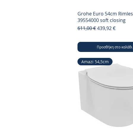
Grohe Euro 54cm Rimles
39554000 soft closing
Κανονική τιμή
Τιμή Έκπτωσης
611,00 €
439,92 €
Προσθήκη στο καλάθι
Amazi 54,5cm