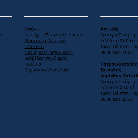
ΠΡΟΪΟΝΤΑ
ΩΡΑΡΙΟ
Λεκάνες
Αττικής
Νιπτήρες-Έπιπλα-Αξεσουάρ
α
Δευτέρα-Τετάρτη-​
Μπαταρίες Λουτρού
Σάββατο:08:00 έω
Πλακάκια
ς
​Τρίτη-Πέμπτη-Πα
Ντουζιέρες-Μπανιέρες-
08:00 έως 21:00
Βαλβίδες ντουζιέρας
Κουζίνα
Πάτρας-Θεσσαλο
Θέρμανση-Υδραυλικά
Τρίπολης
Κορίνθου-Χαλκί
Δευτέρα-Τετάρτη-​
Σάββατο:08:00 έως
Τρίτη-Πέμπτη-Πα
08:00 έως 20:30