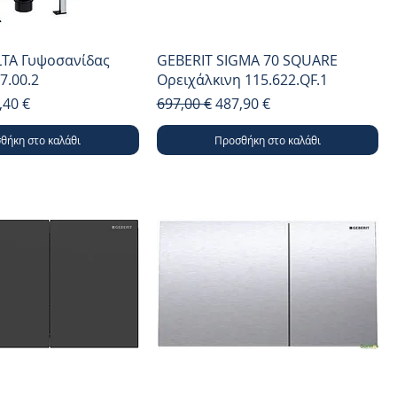
LTA Γυψοσανίδας
GEBERIT SIGMA 70 SQUARE
7.00.2
Ορειχάλκινη 115.622.QF.1
μή
ή Έκπτωσης
Κανονική τιμή
Τιμή Έκπτωσης
,40 €
697,00 €
487,90 €
θήκη στο καλάθι
Προσθήκη στο καλάθι