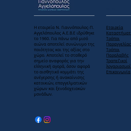
MENU
Η εταιρεία Ν. Γιαννόπουλος-Π.
Εταιρεία
Αγγελόπουλος Α.Ε.Β.Ε ιδρύθηκε
Καταστήματ
το 1960. Για πάνω από μισό
Tρόποι
αιώνα αποτελεί συνώνυμο της
Παραγγελία
ποιότητας και της αξίας στο
Tρόποι
χώρο. Αποτελεί το σταθερό
Παραλαβής
σημείο αναφοράς για την
Τραπεζικοί
ελληνική αγορά, όσον αφορά
λογαριασμοί
το αισθητικό κομμάτι της
Επικοινωνία
ανέγερσης ή ανακαίνισης
κατοικιών, επαγγελματικών
χώρων και ξενοδοχειακών
μονάδων.