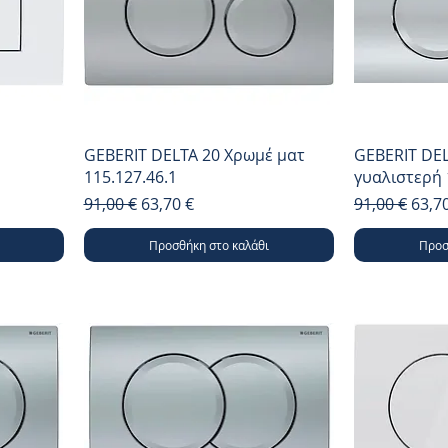
GEBERIT DELTA 20 Χρωμέ ματ
GEBERIT DE
115.127.46.1
γυαλιστερή 
Κανονική τιμή
Τιμή Έκπτωσης
Κανονική τι
Τιμή
91,00 €
63,70 €
91,00 €
63,7
Προσθήκη στο καλάθι
Προσ