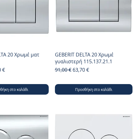
TA 20 Χρωμέ ματ
GEBERIT DELTA 20 Χρωμέ
γυαλιστερή 115.137.21.1
μή
 Έκπτωσης
Κανονική τιμή
Τιμή Έκπτωσης
0 €
91,00 €
63,70 €
θήκη στο καλάθι
Προσθήκη στο καλάθι