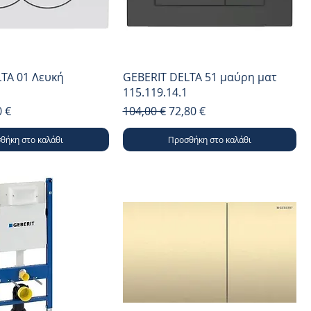
TA 01 Λευκή
GEBERIT DELTA 51 μαύρη ματ
115.119.14.1
μή
 Έκπτωσης
Κανονική τιμή
Τιμή Έκπτωσης
0 €
104,00 €
72,80 €
θήκη στο καλάθι
Προσθήκη στο καλάθι