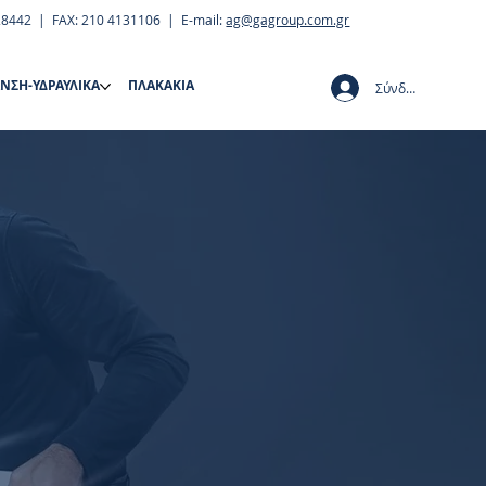
28442 | FAX: 210 4131106 | E-mail:
ag@gagroup.com.gr
ΝΣΗ-ΥΔΡΑΥΛΙΚΑ
ΠΛΑΚΑΚΙΑ
Σύνδεση