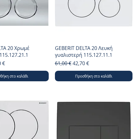
LTA 20 Χρωμέ
GEBERIT DELTA 20 Λευκή
115.127.21.1
γυαλιστερή 115.127.11.1
μή
 Έκπτωσης
Κανονική τιμή
Τιμή Έκπτωσης
0 €
61,00 €
42,70 €
θήκη στο καλάθι
Προσθήκη στο καλάθι