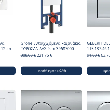
ενα
Grohe Εντοιχιζόμενα καζανάκια
GEBERIT DEL
Σ 12cm
ΓΥΨΟΣΑΝΙΔΑΣ 9cm 39687000
115.137.46.1
Κανονική τιμή
Τιμή Έκπτωσης
Κανονική τι
Τιμή
308,00 €
221,76 €
91,00 €
63,7
Προσθήκη στο καλάθι
Προσ