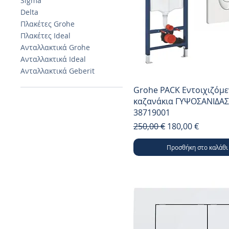
Sigma
Delta
Πλακέτες Grohe
Πλακέτες Ideal
Ανταλλακτικά Grohe
Ανταλλακτικά Ideal
Ανταλλακτικά Geberit
Grohe PACK Εντοιχιζόμ
καζανάκια ΓΥΨΟΣΑΝΙΔΑ
38719001
Κανονική τιμή
Τιμή Έκπτωσης
250,00 €
180,00 €
Προσθήκη στο καλάθι