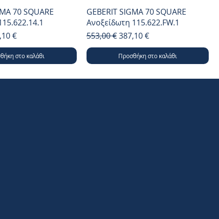
GMA 70 SQUARE
GEBERIT SIGMA 70 SQUARE
15.622.14.1
Ανοξείδωτη 115.622.FW.1
μή
ή Έκπτωσης
Κανονική τιμή
Τιμή Έκπτωσης
,10 €
553,00 €
387,10 €
θήκη στο καλάθι
Προσθήκη στο καλάθι