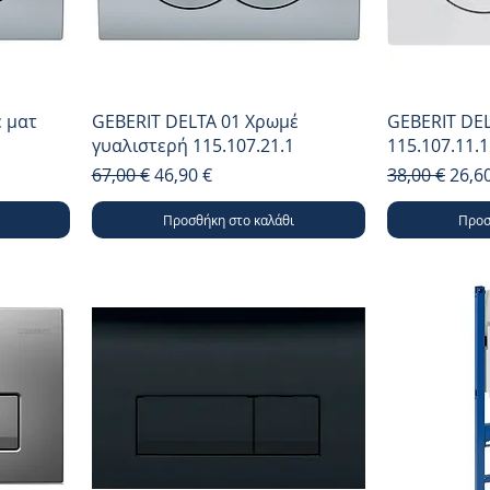
 ματ
GEBERIT DELTA 01 Χρωμέ
GEBERIT DEL
γυαλιστερή 115.107.21.1
115.107.11.1
Κανονική τιμή
Τιμή Έκπτωσης
Κανονική τι
Τιμή
67,00 €
46,90 €
38,00 €
26,6
Προσθήκη στο καλάθι
Προσ