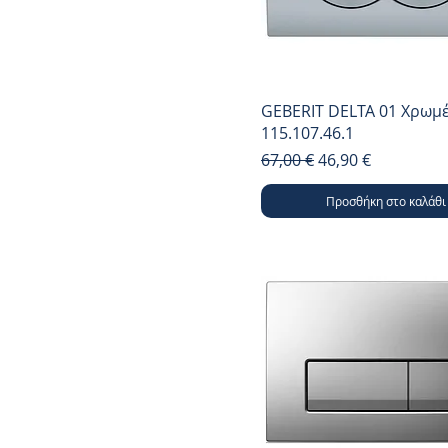
GEBERIT DELTA 01 Χρωμέ
115.107.46.1
Κανονική τιμή
Τιμή Έκπτωσης
67,00 €
46,90 €
Προσθήκη στο καλάθι