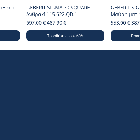
RE red
GEBERIT SIGMA 70 SQUARE
GEBERIT SI
Ανθρακί 115.622.QD.1
Μαύρη ματ 1
Κανονική τιμή
Τιμή Έκπτωσης
Κανονική τι
Τιμ
697,00 €
487,90 €
553,00 €
387
Προσθήκη στο καλάθι
Προσ