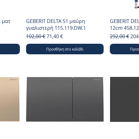
 ματ
GEBERIT DELTA 51 μαύρη
GEBERIT DE
γυαλιστερή 115.119.DW.1
12cm 458.12
Κανονική τιμή
Τιμή Έκπτωσης
Κανονική τι
Τιμ
102,00 €
71,40 €
292,00 €
204
Προσθήκη στο καλάθι
Προσ