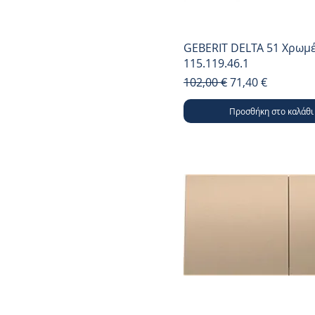
GEBERIT DELTA 51 Χρωμέ
115.119.46.1
Κανονική τιμή
Τιμή Έκπτωσης
102,00 €
71,40 €
Προσθήκη στο καλάθι