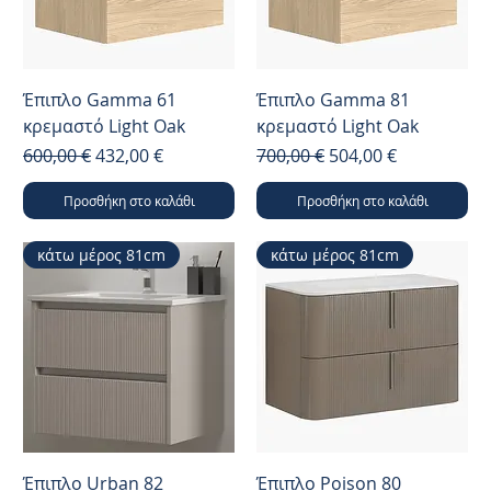
Έπιπλο Gamma 61
Έπιπλο Gamma 81
κρεμαστό Light Oak
κρεμαστό Light Oak
Κανονική τιμή
Τιμή Έκπτωσης
Κανονική τιμή
Τιμή Έκπτωσης
600,00 €
432,00 €
700,00 €
504,00 €
Προσθήκη στο καλάθι
Προσθήκη στο καλάθι
κάτω μέρος 81cm
κάτω μέρος 81cm
Έπιπλο Urban 82
Έπιπλο Poison 80