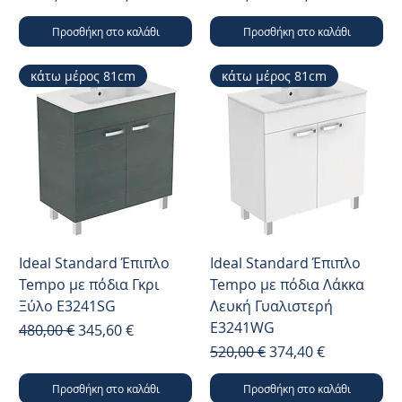
Προσθήκη στο καλάθι
Προσθήκη στο καλάθι
κάτω μέρος 81cm
κάτω μέρος 81cm
Ideal Standard Έπιπλο
Ideal Standard Έπιπλο
Tempo με πόδια Γκρι
Tempo με πόδια Λάκκα
Ξύλο E3241SG
Λευκή Γυαλιστερή
E3241WG
Κανονική τιμή
Τιμή Έκπτωσης
480,00 €
345,60 €
Κανονική τιμή
Τιμή Έκπτωσης
520,00 €
374,40 €
Προσθήκη στο καλάθι
Προσθήκη στο καλάθι