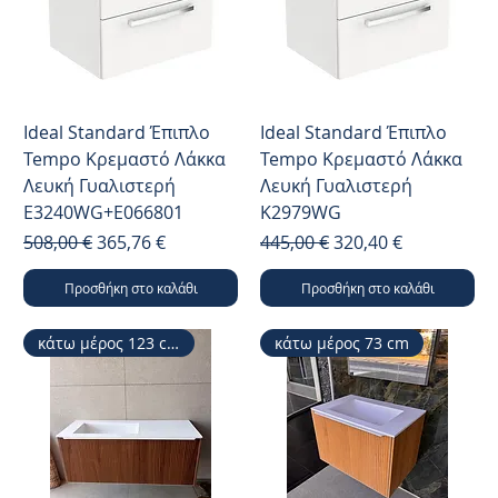
Ideal Standard Έπιπλο
Ideal Standard Έπιπλο
Tempo Κρεμαστό Λάκκα
Tempo Κρεμαστό Λάκκα
Λευκή Γυαλιστερή
Λευκή Γυαλιστερή
E3240WG+E066801
K2979WG
Κανονική τιμή
Τιμή Έκπτωσης
Κανονική τιμή
Τιμή Έκπτωσης
508,00 €
365,76 €
445,00 €
320,40 €
Προσθήκη στο καλάθι
Προσθήκη στο καλάθι
κάτω μέρος 123 cm
κάτω μέρος 73 cm