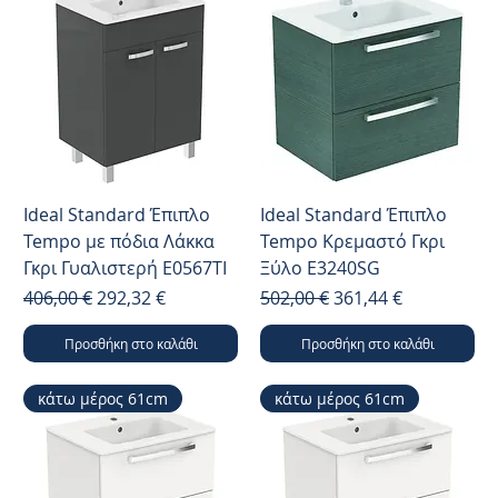
Ideal Standard Έπιπλο
Ideal Standard Έπιπλο
Tempo με πόδια Λάκκα
Tempo Κρεμαστό Γκρι
Γκρι Γυαλιστερή E0567TI
Ξύλο E3240SG
Κανονική τιμή
Τιμή Έκπτωσης
Κανονική τιμή
Τιμή Έκπτωσης
406,00 €
292,32 €
502,00 €
361,44 €
Προσθήκη στο καλάθι
Προσθήκη στο καλάθι
κάτω μέρος 61cm
κάτω μέρος 61cm