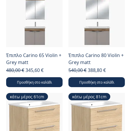
Έπιπλο Carino 65 Violin +
Έπιπλο Carino 80 Violin +
Grey matt
Grey matt
Κανονική τιμή
Τιμή Έκπτωσης
Κανονική τιμή
Τιμή Έκπτωσης
480,00 €
345,60 €
540,00 €
388,80 €
Προσθήκη στο καλάθι
Προσθήκη στο καλάθι
κάτω μέρος 61cm
κάτω μέρος 81cm