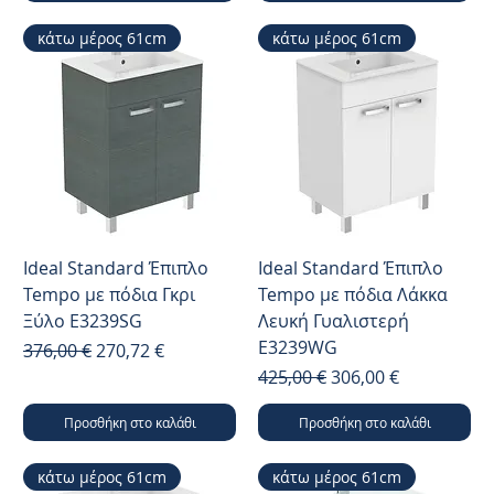
κάτω μέρος 61cm
κάτω μέρος 61cm
Ideal Standard Έπιπλο
Ideal Standard Έπιπλο
Tempo με πόδια Γκρι
Tempo με πόδια Λάκκα
Ξύλο E3239SG
Λευκή Γυαλιστερή
E3239WG
Κανονική τιμή
Τιμή Έκπτωσης
376,00 €
270,72 €
Κανονική τιμή
Τιμή Έκπτωσης
425,00 €
306,00 €
Προσθήκη στο καλάθι
Προσθήκη στο καλάθι
κάτω μέρος 61cm
κάτω μέρος 61cm