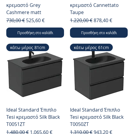
κρεμαστό Grey
κρεμαστό Cannettato
Cashmere matt
Taupe
Κανονική τιμή
Τιμή Έκπτωσης
Κανονική τιμή
Τιμή Έκπτωσης
730,00 €
525,60 €
1.220,00 €
878,40 €
Προσθήκη στο καλάθι
Προσθήκη στο καλάθι
κάτω μέρος 81cm
κάτω μέρος 61cm
Ideal Standard Έπιπλο
Ideal Standard Έπιπλο
Tesi κρεμαστό Silk Black
Tesi κρεμαστό Silk Black
T0051ZT
T0050ZT
Κανονική τιμή
Τιμή Έκπτωσης
Κανονική τιμή
Τιμή Έκπτωσης
1.480,00 €
1.065,60 €
1.310,00 €
943,20 €