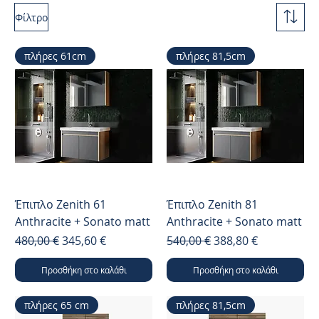
Φίλτρο
πλήρες 61cm
πλήρες 81,5cm
Έπιπλο Zenith 61
Έπιπλο Zenith 81
Anthracite + Sonato matt
Anthracite + Sonato matt
Κανονική τιμή
Τιμή Έκπτωσης
Κανονική τιμή
Τιμή Έκπτωσης
480,00 €
345,60 €
540,00 €
388,80 €
Προσθήκη στο καλάθι
Προσθήκη στο καλάθι
πλήρες 65 cm
πλήρες 81,5cm