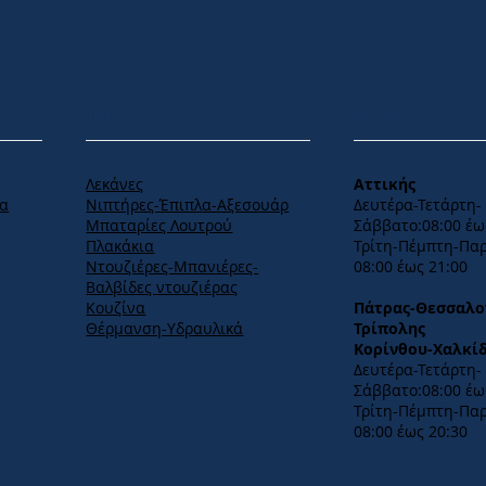
ΠΡΟΪΟΝΤΑ
ΩΡΑΡΙΟ
Λεκάνες
Αττικής
Νιπτήρες-Έπιπλα-Αξεσουάρ
α
Δευτέρα-Τετάρτη-​
Μπαταρίες Λουτρού
Σάββατο:08:00 έω
Πλακάκια
ς
​Τρίτη-Πέμπτη-Πα
Ντουζιέρες-Μπανιέρες-
08:00 έως 21:00
Βαλβίδες ντουζιέρας
Κουζίνα
Πάτρας-Θεσσαλο
Θέρμανση-Υδραυλικά
Τρίπολης
Κορίνθου-Χαλκί
Δευτέρα-Τετάρτη-​
Σάββατο:08:00 έως
Τρίτη-Πέμπτη-Πα
08:00 έως 20:30