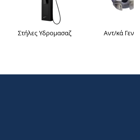
Στήλες Υδρομασαζ
Αντ/κά Γενι