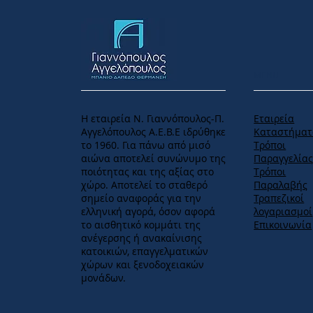
MENU
Η εταιρεία Ν. Γιαννόπουλος-Π.
Εταιρεία
Αγγελόπουλος Α.Ε.Β.Ε ιδρύθηκε
Καταστήματ
το 1960. Για πάνω από μισό
Tρόποι
αιώνα αποτελεί συνώνυμο της
Παραγγελία
ποιότητας και της αξίας στο
Tρόποι
χώρο. Αποτελεί το σταθερό
Παραλαβής
σημείο αναφοράς για την
Τραπεζικοί
ελληνική αγορά, όσον αφορά
λογαριασμοί
το αισθητικό κομμάτι της
Επικοινωνία
ανέγερσης ή ανακαίνισης
κατοικιών, επαγγελματικών
χώρων και ξενοδοχειακών
μονάδων.