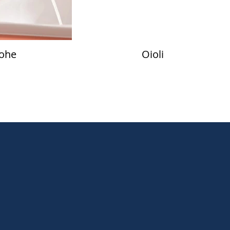
ohe
Oioli