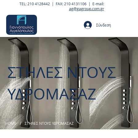
TEL: 210 4128442 | FAX: 210 4131106 | E-mail:
ag@gagroup.com.gr
Σύνδεση
ΣΤΗΛΕΣ ΝΤΟΥΣ
ΥΔΡΟΜΑΣΑΖ
/
HOME
ΣΤΗΛΕΣ ΝΤΟΥΣ ΥΔΡΟΜΑΣΑΖ