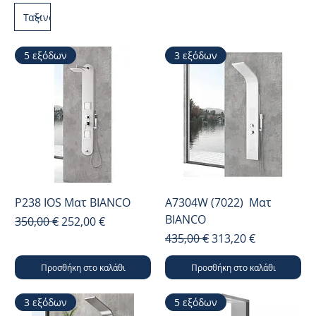
5 εξόδων
3 εξόδων
P238 IOS Ματ BIANCO
A7304W (7022) Ματ
BIANCO
Κανονική τιμή
Τιμή Έκπτωσης
350,00 €
252,00 €
Κανονική τιμή
Τιμή Έκπτωσης
435,00 €
313,20 €
Προσθήκη στο καλάθι
Προσθήκη στο καλάθι
3 εξόδων
5 εξόδων