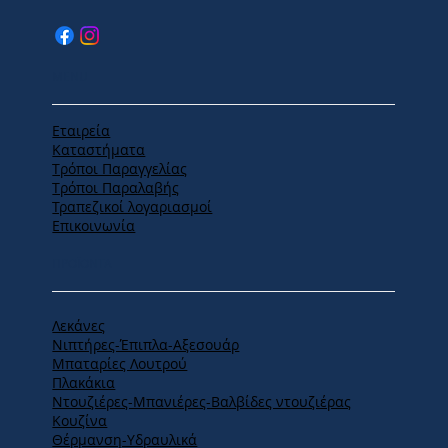
MENU
Εταιρεία
Καταστήματα
Tρόποι Παραγγελίας
Tρόποι Παραλαβής
Τραπεζικοί λογαριασμοί
Επικοινωνία
ΠΡΟΪΟΝΤΑ
Λεκάνες
Νιπτήρες-Έπιπλα-Αξεσουάρ
Μπαταρίες Λουτρού
Πλακάκια
Ντουζιέρες-Μπανιέρες-Βαλβίδες ντουζιέρας
Κουζίνα
Θέρμανση-Υδραυλικά