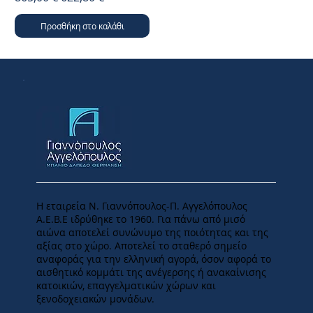
Προσθήκη στο καλάθι
Η εταιρεία Ν. Γιαννόπουλος-Π. Αγγελόπουλος
Α.Ε.Β.Ε ιδρύθηκε το 1960. Για πάνω από μισό
αιώνα αποτελεί συνώνυμο της ποιότητας και της
αξίας στο χώρο. Αποτελεί το σταθερό σημείο
αναφοράς για την ελληνική αγορά, όσον αφορά το
αισθητικό κομμάτι της ανέγερσης ή ανακαίνισης
κατοικιών, επαγγελματικών χώρων και
ξενοδοχειακών μονάδων.