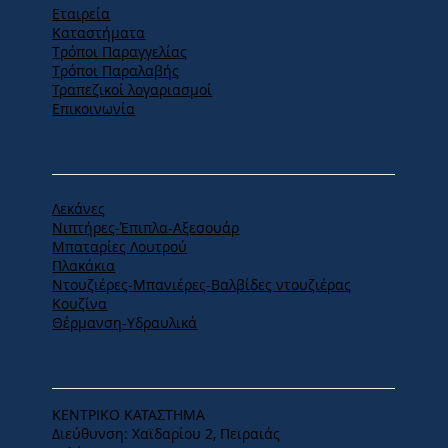
Εταιρεία
Καταστήματα
Tρόποι Παραγγελίας
Tρόποι Παραλαβής
Τραπεζικοί λογαριασμοί
Επικοινωνία
ΠΡΟΪΟΝΤΑ
Λεκάνες
Νιπτήρες-Έπιπλα-Αξεσουάρ
Μπαταρίες Λουτρού
Πλακάκια
Ντουζιέρες-Μπανιέρες-Βαλβίδες ντουζιέρας
Κουζίνα
Θέρμανση-Υδραυλικά
ΕΔΡΑ
ΚΕΝΤΡΙΚΟ ΚΑΤΑΣΤΗΜΑ
Διεύθυνση: Χαϊδαρίου 2, Πειραιάς