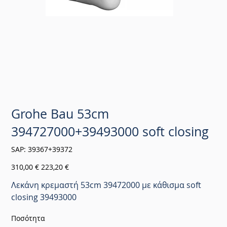
Grohe Bau 53cm
394727000+39493000 soft closing
SKU
SAP:
39367+39372
39367+39372
Αρχική
Τιμή
310,00 €
223,20 €
τιμή
έκπτωσης
Λεκάνη κρεμαστή 53cm 39472000 με κάθισμα soft
closing 39493000
Ποσότητα