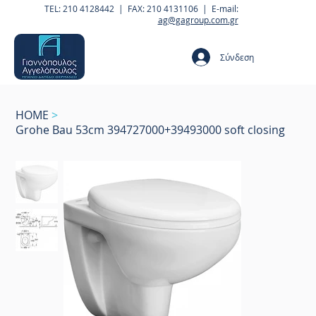
TEL: 210 4128442 | FAX: 210 4131106 | E-mail:
ag@gagroup.com.gr
Σύνδεση
HOME
>
Grohe Bau 53cm 394727000+39493000 soft closing