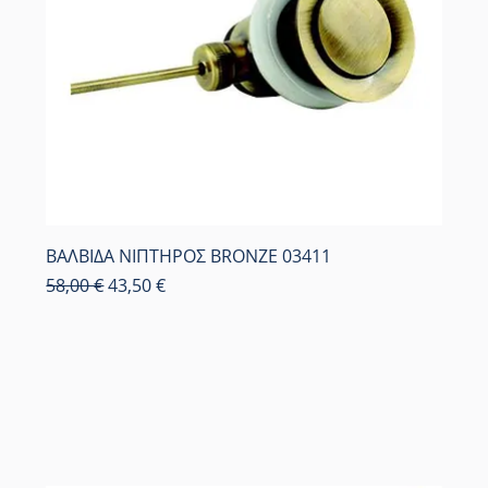
ΒΑΛΒΙΔΑ ΝΙΠΤΗΡΟΣ BRONZE 03411
Κανονική τιμή
Τιμή Έκπτωσης
58,00 €
43,50 €