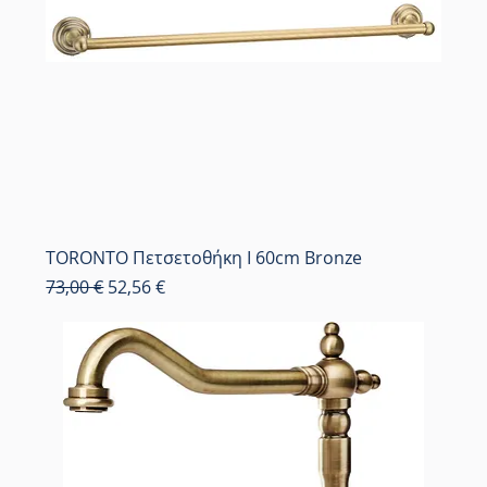
TORONTO Πετσετοθήκη Ι 60cm Bronze
Κανονική τιμή
Τιμή Έκπτωσης
73,00 €
52,56 €