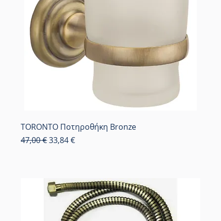
TORONTO Ποτηροθήκη Bronze
Κανονική τιμή
Τιμή Έκπτωσης
47,00 €
33,84 €