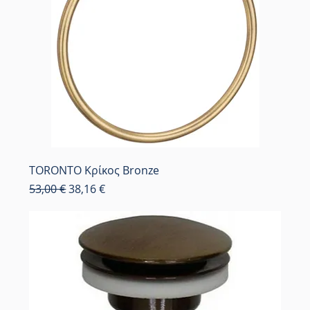
TORONTO Κρίκος Bronze
Κανονική τιμή
Τιμή Έκπτωσης
53,00 €
38,16 €