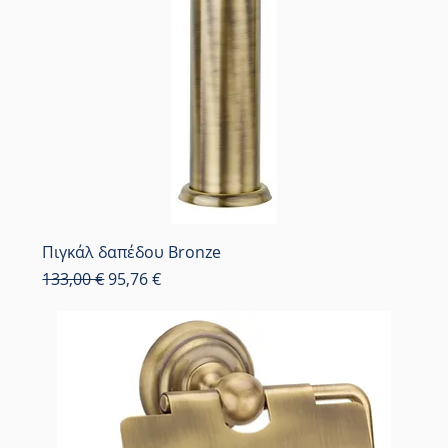
Πιγκάλ δαπέδου Bronze
Κανονική τιμή
Τιμή Έκπτωσης
133,00 €
95,76 €