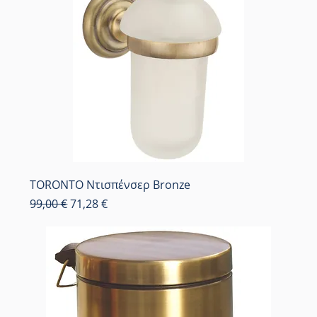
TORONTO Ντισπένσερ Bronze
Κανονική τιμή
Τιμή Έκπτωσης
99,00 €
71,28 €