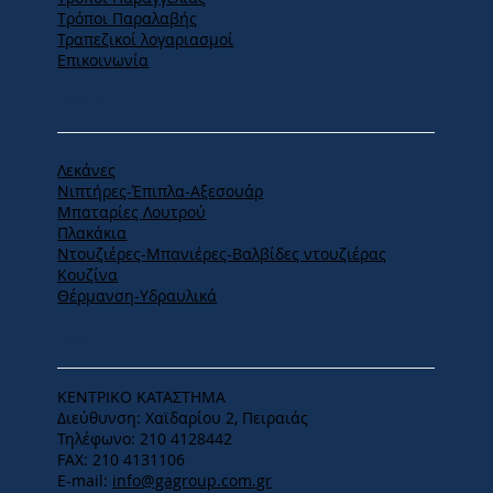
Tρόποι Παραλαβής
Τραπεζικοί λογαριασμοί
Επικοινωνία
ΠΡΟΪΟΝΤΑ
Λεκάνες
Νιπτήρες-Έπιπλα-Αξεσουάρ
Μπαταρίες Λουτρού
Πλακάκια
Ντουζιέρες-Μπανιέρες-Βαλβίδες ντουζιέρας
Κουζίνα
Θέρμανση-Υδραυλικά
ΕΔΡΑ
ΚΕΝΤΡΙΚΟ ΚΑΤΑΣΤΗΜΑ
Διεύθυνση: Χαϊδαρίου 2, Πειραιάς
Τηλέφωνο: 210 4128442
FAX: 210 4131106
E-mail:
info@gagroup.com.gr