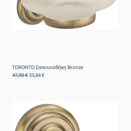
TORONTO Σαπουνοθήκη Bronze
Κανονική τιμή
Τιμή Έκπτωσης
47,00 €
33,84 €