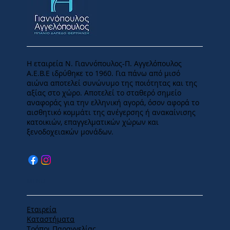
Η εταιρεία Ν. Γιαννόπουλος-Π. Αγγελόπουλος
Α.Ε.Β.Ε ιδρύθηκε το 1960. Για πάνω από μισό
αιώνα αποτελεί συνώνυμο της ποιότητας και της
αξίας στο χώρο. Αποτελεί το σταθερό σημείο
αναφοράς για την ελληνική αγορά, όσον αφορά το
αισθητικό κομμάτι της ανέγερσης ή ανακαίνισης
κατοικιών, επαγγελματικών χώρων και
ξενοδοχειακών μονάδων.
MENU
Εταιρεία
Καταστήματα
Tρόποι Παραγγελίας