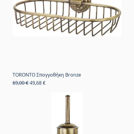
TORONTO Σπογγοθήκη Bronze
Κανονική τιμή
Τιμή Έκπτωσης
69,00 €
49,68 €