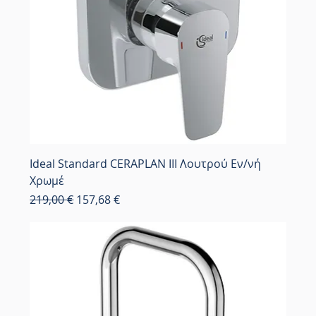
Ideal Standard CERAPLAN III Λουτρού Εν/νή
Χρωμέ
Κανονική τιμή
Τιμή Έκπτωσης
219,00 €
157,68 €