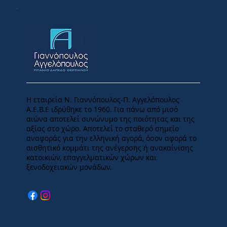
Η εταιρεία Ν. Γιαννόπουλος-Π. Αγγελόπουλος
Α.Ε.Β.Ε ιδρύθηκε το 1960. Για πάνω από μισό
αιώνα αποτελεί συνώνυμο της ποιότητας και της
αξίας στο χώρο. Αποτελεί το σταθερό σημείο
αναφοράς για την ελληνική αγορά, όσον αφορά το
αισθητικό κομμάτι της ανέγερσης ή ανακαίνισης
κατοικιών, επαγγελματικών χώρων και
ξενοδοχειακών μονάδων.
MENU