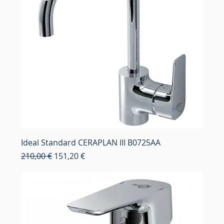
Ideal Standard CERAPLAN III B0725AA
Κανονική τιμή
Τιμή Έκπτωσης
210,00 €
151,20 €