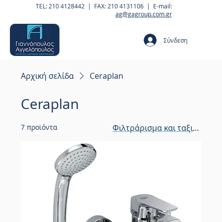
TEL: 210 4128442 | FAX: 210 4131106 | E-mail:
ag@gagroup.com.gr
Σύνδεση
Αρχική σελίδα
Ceraplan
Ceraplan
7 προϊόντα
Φιλτράρισμα και ταξινόμησ