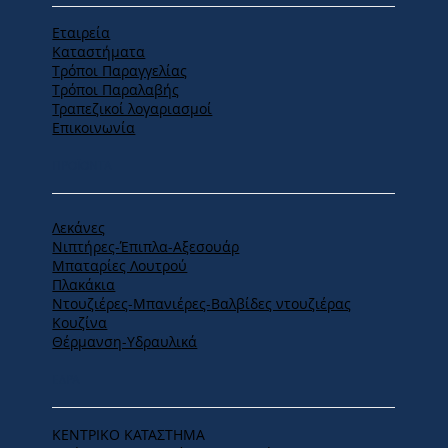
Εταιρεία
Καταστήματα
Tρόποι Παραγγελίας
Tρόποι Παραλαβής
Τραπεζικοί λογαριασμοί
Επικοινωνία
ΠΡΟΪΟΝΤΑ
Λεκάνες
Νιπτήρες-Έπιπλα-Αξεσουάρ
Μπαταρίες Λουτρού
Πλακάκια
Ντουζιέρες-Μπανιέρες-Βαλβίδες ντουζιέρας
Κουζίνα
Θέρμανση-Υδραυλικά
ΕΔΡΑ
ΚΕΝΤΡΙΚΟ ΚΑΤΑΣΤΗΜΑ