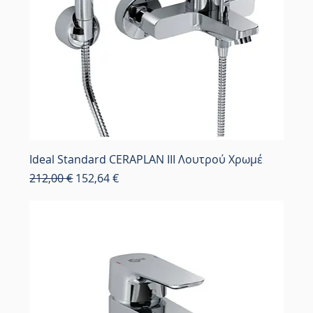
Ideal Standard CERAPLAN III Λουτρού Χρωμέ
Κανονική τιμή
Τιμή Έκπτωσης
212,00 €
152,64 €