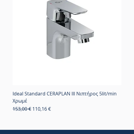
Ideal Standard CERAPLAN III Νιπτήρος 5lit/min
Χρωμέ
Κανονική τιμή
Τιμή Έκπτωσης
153,00 €
110,16 €