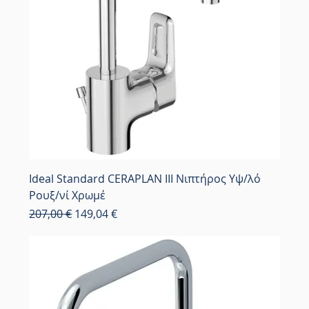
Ideal Standard CERAPLAN III Νιπτήρος Υψ/λό
Ρουξ/νί Χρωμέ
Κανονική τιμή
Τιμή Έκπτωσης
207,00 €
149,04 €