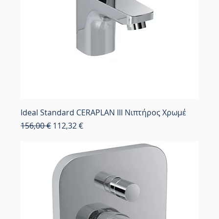
Ideal Standard CERAPLAN III Νιπτήρος Χρωμέ
Κανονική τιμή
Τιμή Έκπτωσης
156,00 €
112,32 €