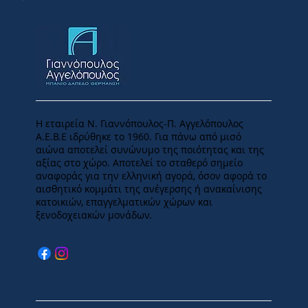
Η εταιρεία Ν. Γιαννόπουλος-Π. Αγγελόπουλος
Α.Ε.Β.Ε ιδρύθηκε το 1960. Για πάνω από μισό
αιώνα αποτελεί συνώνυμο της ποιότητας και της
αξίας στο χώρο. Αποτελεί το σταθερό σημείο
αναφοράς για την ελληνική αγορά, όσον αφορά το
αισθητικό κομμάτι της ανέγερσης ή ανακαίνισης
κατοικιών, επαγγελματικών χώρων και
ξενοδοχειακών μονάδων.
MENU