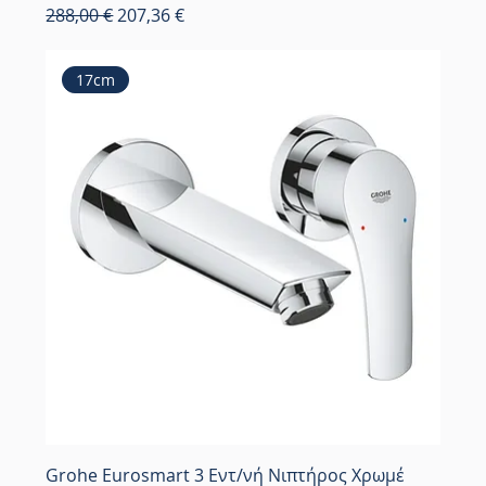
Κανονική τιμή
Τιμή Έκπτωσης
288,00 €
207,36 €
17cm
Grohe Eurosmart 3 Εντ/νή Νιπτήρος Χρωμέ