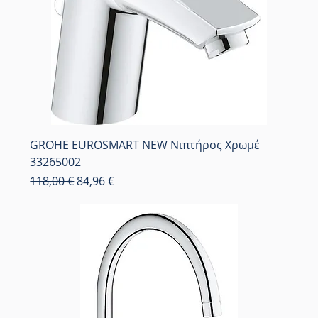
GROHE EUROSMART NEW Νιπτήρος Χρωμέ
33265002
Κανονική τιμή
Τιμή Έκπτωσης
118,00 €
84,96 €