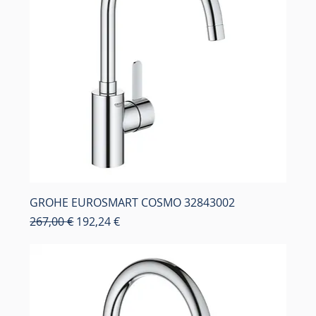
GROHE EUROSMART COSMO 32843002
Κανονική τιμή
Τιμή Έκπτωσης
267,00 €
192,24 €