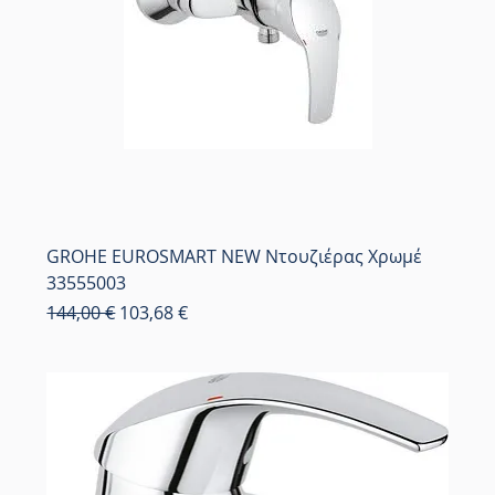
GROHE EUROSMART NEW Ντουζιέρας Χρωμέ
33555003
Κανονική τιμή
Τιμή Έκπτωσης
144,00 €
103,68 €