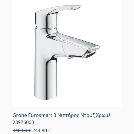
Grohe Eurosmart 3 Νιπτήρος Ντουζ Χρωμέ
23976003
Κανονική τιμή
Τιμή Έκπτωσης
340,00 €
244,80 €