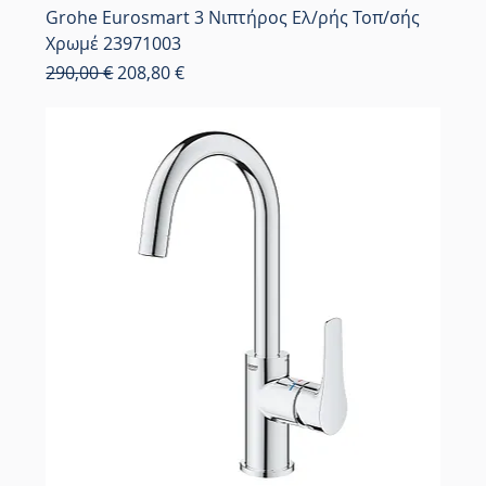
Grohe Eurosmart 3 Νιπτήρος Ελ/ρής Τοπ/σής
Χρωμέ 23971003
Κανονική τιμή
Τιμή Έκπτωσης
290,00 €
208,80 €