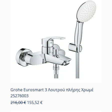
Grohe Eurosmart 3 Λουτρού πλήρης Χρωμέ
25276003
Κανονική τιμή
Τιμή Έκπτωσης
216,00 €
155,52 €