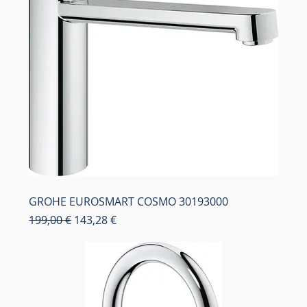
GROHE EUROSMART COSMO 30193000
Κανονική τιμή
Τιμή Έκπτωσης
199,00 €
143,28 €