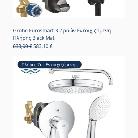
Grohe Eurosmart 3 2 ροών Εντοιχιζόμενη
Πλήρης Black Mat
Κανονική τιμή
Τιμή Έκπτωσης
833,00 €
583,10 €
Πλήρες Σετ Εντοιχιζόμενης