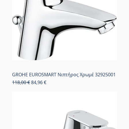
GROHE EUROSMART Νιπτήρος Χρωμέ 32925001
Κανονική τιμή
Τιμή Έκπτωσης
118,00 €
84,96 €