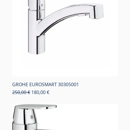
GROHE EUROSMART 30305001
Κανονική τιμή
Τιμή Έκπτωσης
250,00 €
180,00 €