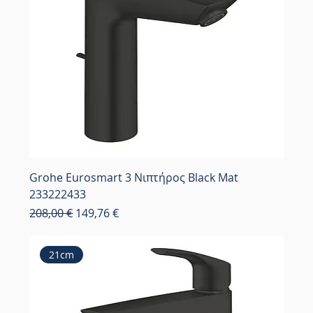
Grohe Eurosmart 3 Νιπτήρος Black Mat
233222433
Κανονική τιμή
Τιμή Έκπτωσης
208,00 €
149,76 €
21cm