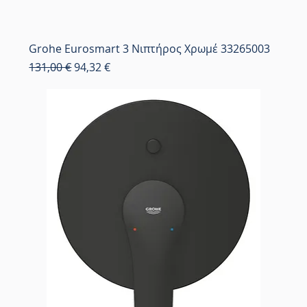
Grohe Eurosmart 3 Νιπτήρος Χρωμέ 33265003
Κανονική τιμή
Τιμή Έκπτωσης
131,00 €
94,32 €