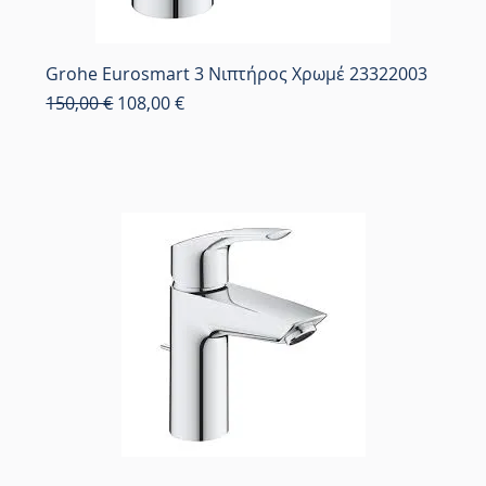
Grohe Eurosmart 3 Νιπτήρος Χρωμέ 23322003
Κανονική τιμή
Τιμή Έκπτωσης
150,00 €
108,00 €