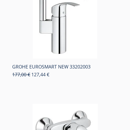
GROHE EUROSMART NEW 33202003
Κανονική τιμή
Τιμή Έκπτωσης
177,00 €
127,44 €