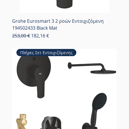
Grohe Eurosmart 3 2 ροών Εντοιχιζόμενη
194502433 Black Mat
Κανονική τιμή
Τιμή Έκπτωσης
253,00 €
182,16 €
Πλήρες Σετ Εντοιχιζόμενης