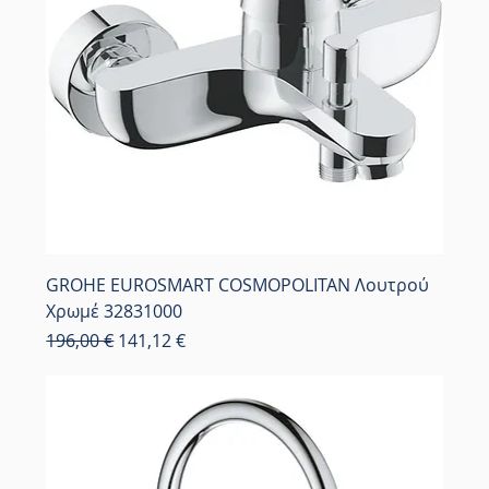
GROHE EUROSMART COSMOPOLITAN Λουτρού
Χρωμέ 32831000
Κανονική τιμή
Τιμή Έκπτωσης
196,00 €
141,12 €