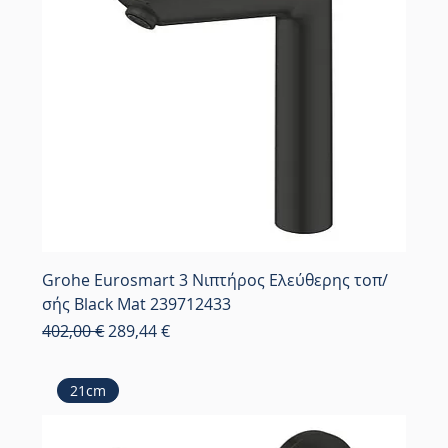
Grohe Eurosmart 3 Νιπτήρος Ελεύθερης τοπ/
σής Black Mat 239712433
Κανονική τιμή
Τιμή Έκπτωσης
402,00 €
289,44 €
21cm