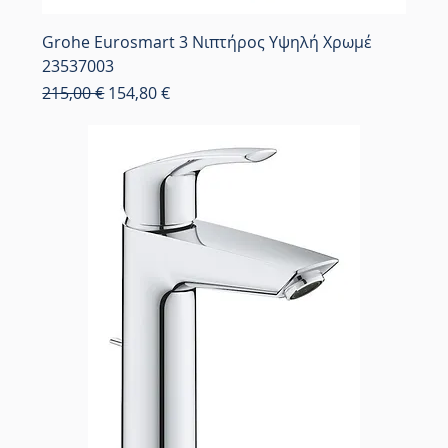
Grohe Eurosmart 3 Νιπτήρος Υψηλή Χρωμέ
23537003
Κανονική τιμή
Τιμή Έκπτωσης
215,00 €
154,80 €