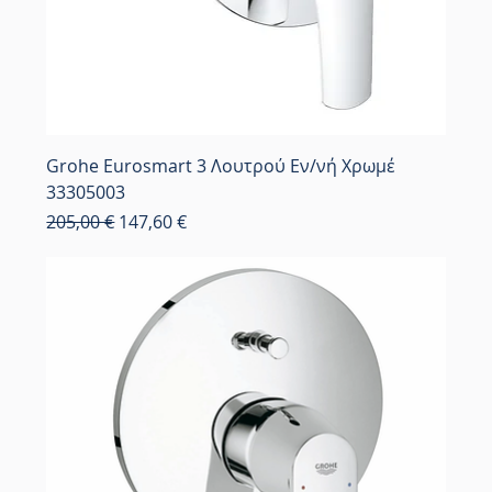
Grohe Eurosmart 3 Λουτρού Εν/νή Χρωμέ
33305003
Κανονική τιμή
Τιμή Έκπτωσης
205,00 €
147,60 €