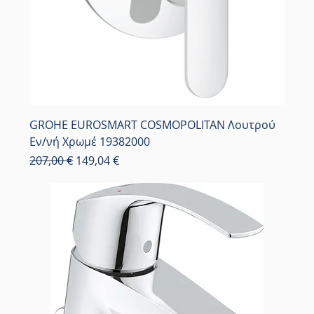
GROHE EUROSMART COSMOPOLITAN Λουτρού
Εν/νή Χρωμέ 19382000
Κανονική τιμή
Τιμή Έκπτωσης
207,00 €
149,04 €