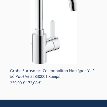
Grohe Eurosmart Cosmopolitan Νιπτήρος Υψ/
λό Ρουξ/νί 32830001 Χρωμέ
Κανονική τιμή
Τιμή Έκπτωσης
239,00 €
172,08 €