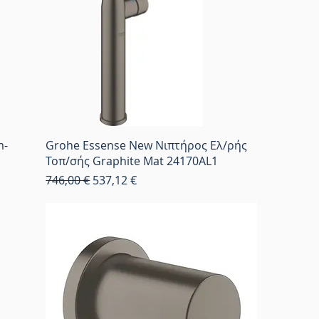
m-
Grohe Essense New Νιπτήρος Ελ/ρής
Τοπ/σής Graphite Mat 24170AL1
Κανονική τιμή
Τιμή Έκπτωσης
746,00 €
537,12 €