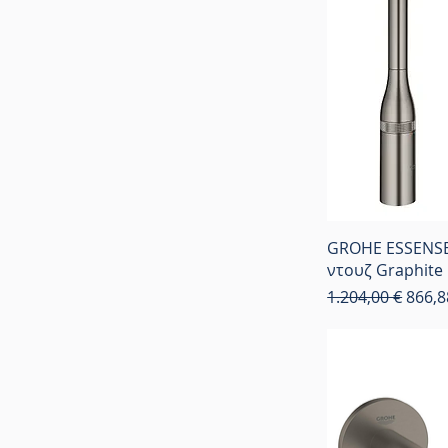
GROHE ESSENS
ντουζ Graphite
Κανονική τιμή
Τιμή
1.204,00 €
866,8