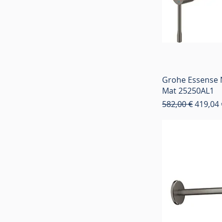
Grohe Essense 
Mat 25250AL1
Κανονική τιμή
Τιμή Έ
582,00 €
419,04 