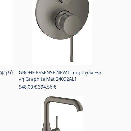
Yψηλό
GROHE ESSENSE NEW ΙΙΙ παροχών Εν/
νή Graphite Mat 24092AL1
Κανονική τιμή
Τιμή Έκπτωσης
548,00 €
394,56 €