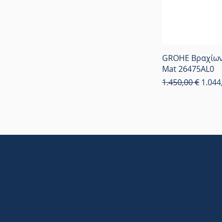
GROHE Βραχίων
Mat 26475AL0
Κανονική τιμή
Τιμή
1.450,00 €
1.044