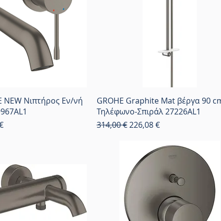
 NEW Νιπτήρος Εν/νή
GROHE Graphite Mat βέργα 90 c
9967AL1
Τηλέφωνο-Σπιράλ 27226AL1
κπτωσης
Κανονική τιμή
Τιμή Έκπτωσης
€
314,00 €
226,08 €