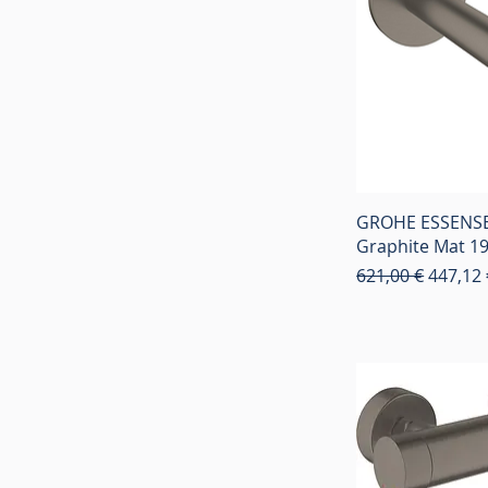
GROHE ESSENSE
Graphite Mat 1
Κανονική τιμή
Τιμή Έ
621,00 €
447,12 