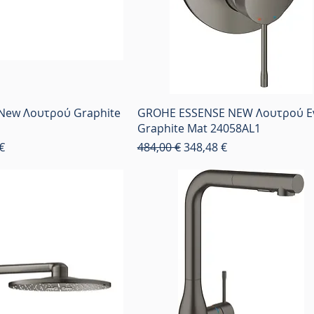
New Λουτρού Graphite
GROHE ESSENSE NEW Λουτρού Ε
Graphite Mat 24058AL1
κπτωσης
Κανονική τιμή
Τιμή Έκπτωσης
€
484,00 €
348,48 €