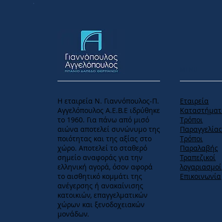
MENU
Η εταιρεία Ν. Γιαννόπουλος-Π.
Εταιρεία
Αγγελόπουλος Α.Ε.Β.Ε ιδρύθηκε
Καταστήματ
το 1960. Για πάνω από μισό
Tρόποι
αιώνα αποτελεί συνώνυμο της
Παραγγελία
ποιότητας και της αξίας στο
Tρόποι
χώρο. Αποτελεί το σταθερό
Παραλαβής
σημείο αναφοράς για την
Τραπεζικοί
ελληνική αγορά, όσον αφορά
λογαριασμοί
το αισθητικό κομμάτι της
Επικοινωνία
ανέγερσης ή ανακαίνισης
κατοικιών, επαγγελματικών
χώρων και ξενοδοχειακών
μονάδων.