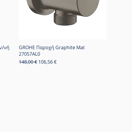
ν/νή
GROHE Παροχή Graphite Mat
27057AL0
Κανονική τιμή
Τιμή Έκπτωσης
148,00 €
106,56 €