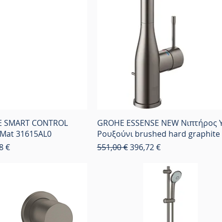
E SMART CONTROL
GROHE ESSENSE NEW Νιπτήρος 
 Mat 31615AL0
Ρουξούνι brushed hard graphite
 Έκπτωσης
Κανονική τιμή
Τιμή Έκπτωσης
8 €
551,00 €
396,72 €