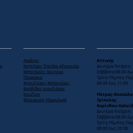
ΠΡΟΪΟΝΤΑ
ΩΡΑΡΙΟ
Λεκάνες
Αττικής
Νιπτήρες-Έπιπλα-Αξεσουάρ
α
Δευτέρα-Τετάρτη-​
Μπαταρίες Λουτρού
Σάββατο:08:00 έω
Πλακάκια
ς
​Τρίτη-Πέμπτη-Πα
Ντουζιέρες-Μπανιέρες-
08:00 έως 21:00
Βαλβίδες ντουζιέρας
Κουζίνα
Πάτρας-Θεσσαλο
Θέρμανση-Υδραυλικά
Τρίπολης
Κορίνθου-Χαλκί
Δευτέρα-Τετάρτη-​
Σάββατο:08:00 έως
Τρίτη-Πέμπτη-Πα
08:00 έως 20:30