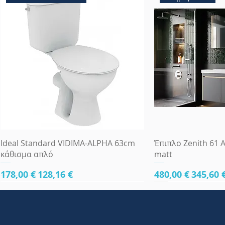
Γρήγορη προβολή
Γρήγορη
Ideal Standard VIDIMA-ALPHA 63cm
Έπιπλο Zenith 61 A
κάθισμα απλό
matt
Κανονική τιμή
Τιμή Έκπτωσης
Κανονική τιμή
Τιμή Έ
178,00 €
128,16 €
480,00 €
345,60 
κάτω μέρος 61cm
κάτω μέρος 61cm
κάτω μέρος 81cm
Πλήρες Σετ Εντοι