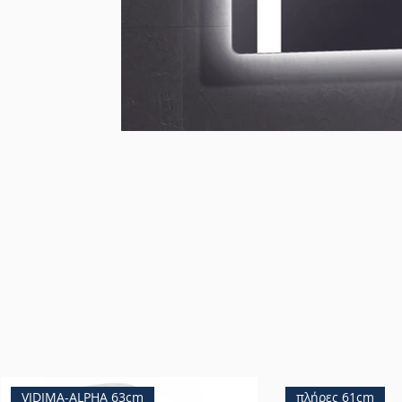
VIDIMA-ALPHA 63cm
πλήρες 61cm