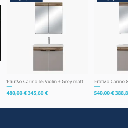
Γρήγορη προβολή
Γρήγ
Έπιπλο Carino 65 Violin + Grey matt
Έπιπλο Carino 8
Κανονική τιμή
Τιμή Έκπτωσης
Κανονική τι
Τιμή
480,00 €
345,60 €
540,00 €
388,8
κάτω μέρος 81cm
83x45
κάτω μέρος 8