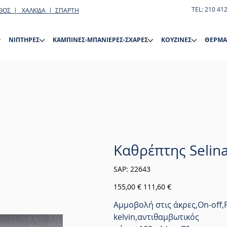
TEL: 210 41
ΘΟΣ | ΧΑΛΚΙΔΑ | ΣΠΑΡΤΗ
ΝΙΠΤΗΡΕΣ
ΚΑΜΠΙΝΕΣ-ΜΠΑΝΙΕΡΕΣ-ΣΧΑΡΕΣ
ΚΟΥΖΙΝΕΣ
ΘΕΡΜΑ
Καθρέπτης Selin
SKU
SAP:
22643
22643
Αρχική
Τιμή
155,00 €
111,60 €
τιμή
έκπτωσης
Αμμοβολή στις άκρες,On-off
kelvin,αντιθαμβωτικός