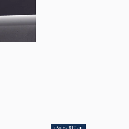
πλήρες 81,5cm