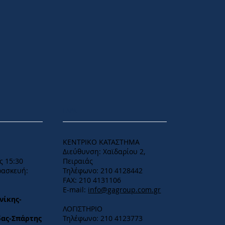
Γρήγορη προβολή
Γρήγορη προβολή
Γρήγ
Γρήγ
GEBERIT SIGMA 20 Matt
GEBERIT SIGMA 01 χρυσή
GEBERIT SIGMA 
GEBERIT SIGMA
ΕΔΡΑ
Κανονική τιμή
Τιμή Έκπτωσης
Κανονική τιμή
Τιμή Έκπτωσης
Κανονική τι
Τιμή Έκπτωσ
Κανονική τι
Τιμή Έκπτωσ
143,00 €
412,00 €
100,10 €
288,40 €
125,00 €
88,00 €
61,60 
87,50
ΚΕΝΤΡΙΚΟ ΚΑΤΑΣΤΗΜΑ
Διεύθυνση: Χαϊδαρίου 2,
ς 15:30
Πειραιάς
ρασκευή:
Τηλέφωνο: 210 4128442
FAX: 210 4131106
E-mail:
info@gagroup.com.gr
νίκης-
ΛΟΓΙΣΤΗΡΙΟ
δας-Σπάρτης
Τηλέφωνο: 210 4123773