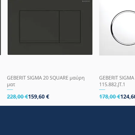
Γρήγορη προβολή
Γρήγ
GEBERIT SIGMA 20 SQUARE μαύρη
GEBERIT SIGMA
ματ
115.882.JT.1
Κανονική τιμή
Τιμή Έκπτωσης
Κανονική τι
Τιμή Έκπτωσ
228,00 €
159,60 €
178,00 €
124,6