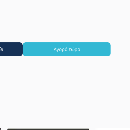
θι
Αγορά τώρα