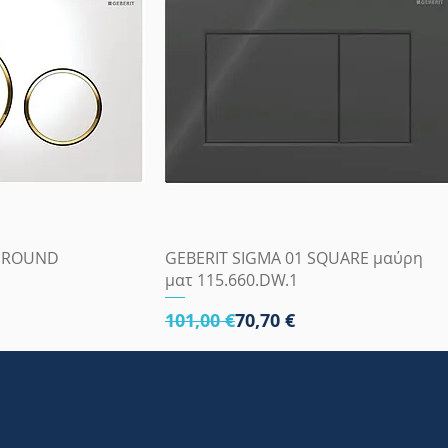
 προβολή
Γρήγορη προβολή
0 ROUND
GEBERIT SIGMA 01 SQUARE μαύρη
ματ 115.660.DW.1
Κανονική τιμή
Τιμή Έκπτωσης
101,00 €
70,70 €