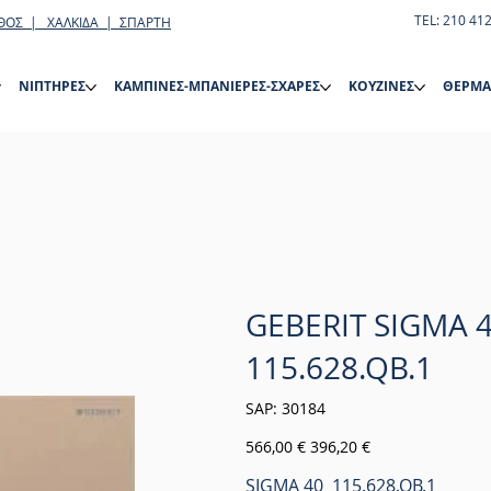
TEL: 210 41
ΘΟΣ | ΧΑΛΚΙΔΑ | ΣΠΑΡΤΗ
ΝΙΠΤΗΡΕΣ
ΚΑΜΠΙΝΕΣ-ΜΠΑΝΙΕΡΕΣ-ΣΧΑΡΕΣ
ΚΟΥΖΙΝΕΣ
ΘΕΡΜΑ
GEBERIT SIGMA 
115.628.QB.1
SKU
SAP:
30184
30184
Αρχική
Τιμή
566,00 €
396,20 €
τιμή
έκπτωσης
SIGMA 40 115.628.QB.1