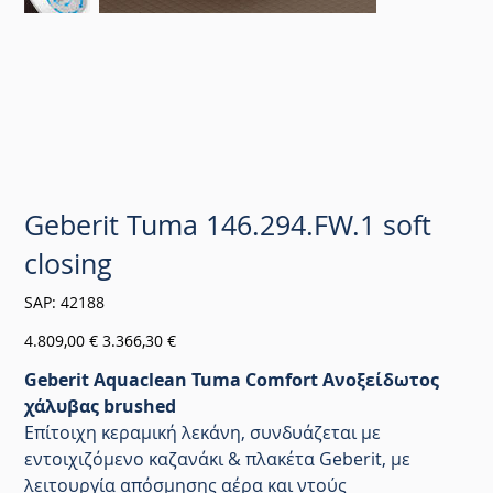
Geberit Tuma 146.294.FW.1 soft
closing
SKU
SAP:
42188
42188
Αρχική
Τιμή
4.809,00 €
3.366,30 €
τιμή
έκπτωσης
Geberit Aquaclean Tuma Comfort Ανοξείδωτος
χάλυβας brushed
Επίτοιχη κεραμική λεκάνη, συνδυάζεται με
εντοιχιζόμενο καζανάκι & πλακέτα Geberit, με
λειτουργία απόσμησης αέρα και ντούς