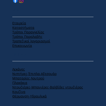
MENU
Εταιρεία
Καταστήματα
Tρόποι Παραγγελίας
Tρόποι Παραλαβής
Τραπεζικοί λογαριασμοί
Επικοινωνία
ΠΡΟΪΟΝΤΑ
Λεκάνες
Νιπτήρες-Έπιπλα-Αξεσουάρ
Μπαταρίες Λουτρού
Πλακάκια
Ντουζιέρες-Μπανιέρες-Βαλβίδες ντουζιέρας
Κουζίνα
Θέρμανση-Υδραυλικά
ΕΔΡΑ