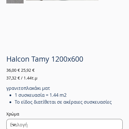
Halcon Tamy 1200x600
Αρχική
Τιμή
36,00 €
25,92 €
τιμή
έκπτωσης
37,32 €
37,32 € / 1.44τ.μ
ανά
1.44
Τετραγωνικά
γρανιτοπλακάκι ματ
μέτρα
1 συσκευασία = 1.44 m2
Το είδος διατίθεται σε ακέραιες συσκευασίες
Χρώμα