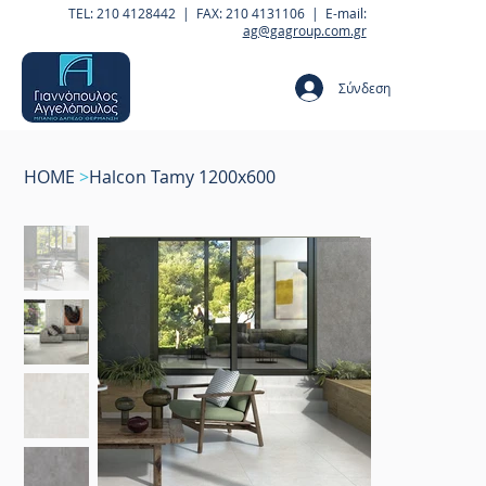
TEL: 210 4128442 | FAX: 210 4131106 | E-mail:
ag@gagroup.com.gr
Σύνδεση
HOME
>
Halcon Tamy 1200x600