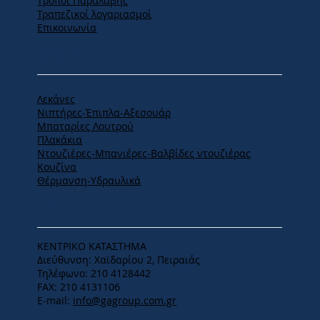
Tρόποι Παραλαβής
Τραπεζικοί λογαριασμοί
Επικοινωνία
ΠΡΟΪΟΝΤΑ
Λεκάνες
Νιπτήρες-Έπιπλα-Αξεσουάρ
Μπαταρίες Λουτρού
Πλακάκια
Ντουζιέρες-Μπανιέρες-Βαλβίδες ντουζιέρας
Κουζίνα
Θέρμανση-Υδραυλικά
ΕΔΡΑ
ΚΕΝΤΡΙΚΟ ΚΑΤΑΣΤΗΜΑ
Διεύθυνση: Χαϊδαρίου 2, Πειραιάς
Τηλέφωνο: 210 4128442
FAX: 210 4131106
E-mail:
info@gagroup.com.gr