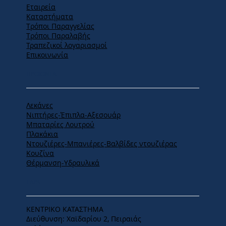
Εταιρεία
Καταστήματα
Tρόποι Παραγγελίας
Tρόποι Παραλαβής
Τραπεζικοί λογαριασμοί
Επικοινωνία
ΠΡΟΪΟΝΤΑ
Λεκάνες
Νιπτήρες-Έπιπλα-Αξεσουάρ
Μπαταρίες Λουτρού
Πλακάκια
Ντουζιέρες-Μπανιέρες-Βαλβίδες ντουζιέρας
Κουζίνα
Θέρμανση-Υδραυλικά
ΕΔΡΑ
ΚΕΝΤΡΙΚΟ ΚΑΤΑΣΤΗΜΑ
Διεύθυνση: Χαϊδαρίου 2, Πειραιάς