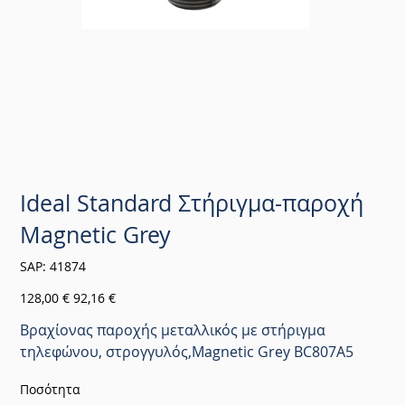
Ideal Standard Στήριγμα-παροχή
Magnetic Grey
SKU
SAP:
41874
41874
Αρχική
Τιμή
128,00 €
92,16 €
τιμή
έκπτωσης
Βραχίονας παροχής μεταλλικός με στήριγμα
τηλεφώνου, στρογγυλός,Magnetic Grey BC807A5
Ποσότητα