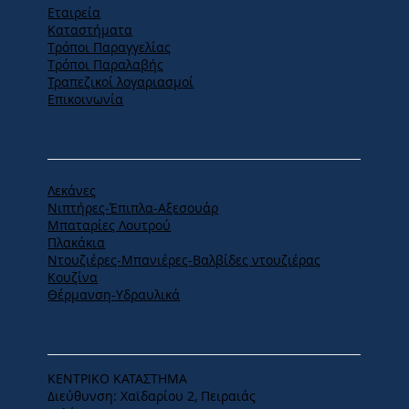
Εταιρεία
Καταστήματα
Tρόποι Παραγγελίας
Tρόποι Παραλαβής
Τραπεζικοί λογαριασμοί
Επικοινωνία
ΠΡΟΪΟΝΤΑ
Λεκάνες
Νιπτήρες-Έπιπλα-Αξεσουάρ
Μπαταρίες Λουτρού
Πλακάκια
Ντουζιέρες-Μπανιέρες-Βαλβίδες ντουζιέρας
Κουζίνα
Θέρμανση-Υδραυλικά
ΕΔΡΑ
ΚΕΝΤΡΙΚΟ ΚΑΤΑΣΤΗΜΑ
Διεύθυνση: Χαϊδαρίου 2, Πειραιάς