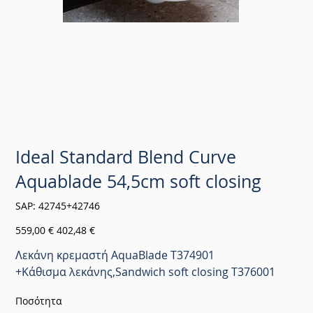
Ideal Standard Blend Curve
Aquablade 54,5cm soft closing
SKU
SAP:
42745+42746
42745+42746
Αρχική
Τιμή
559,00 €
402,48 €
τιμή
έκπτωσης
Λεκάνη κρεμαστή AquaBlade T374901
+Κάθισμα λεκάνης,Sandwich soft closing T376001
Ποσότητα