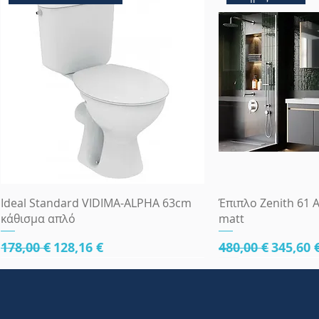
Γρήγορη προβολή
Γρήγορη
Ideal Standard VIDIMA-ALPHA 63cm
Έπιπλο Zenith 61 A
κάθισμα απλό
matt
Κανονική τιμή
Τιμή Έκπτωσης
Κανονική τιμή
Τιμή Έ
178,00 €
128,16 €
480,00 €
345,60 
κάτω μέρος 61cm
κάτω μέρος 61cm
κάτω μέρος 81cm
Πλήρες Σετ Εντοι