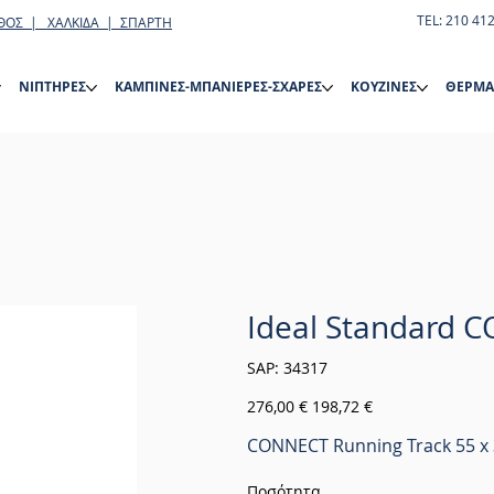
TEL: 210 41
ΘΟΣ | ΧΑΛΚΙΔΑ | ΣΠΑΡΤΗ
ΝΙΠΤΗΡΕΣ
ΚΑΜΠΙΝΕΣ-ΜΠΑΝΙΕΡΕΣ-ΣΧΑΡΕΣ
ΚΟΥΖΙΝΕΣ
ΘΕΡΜΑ
Ideal Standard 
SKU
SAP:
34317
34317
Αρχική
Τιμή
276,00 €
198,72 €
τιμή
έκπτωσης
CONNECT Running Track 55 x
Ποσότητα