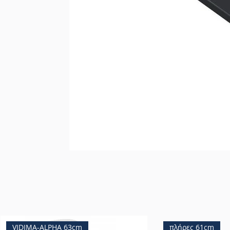
VIDIMA-ALPHA 63cm
πλήρες 61cm