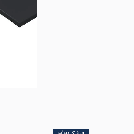
πλήρες 81,5cm