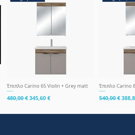
Γρήγορη προβολή
Γρήγ
Έπιπλο Carino 65 Violin + Grey matt
Έπιπλο Carino 8
Κανονική τιμή
Τιμή Έκπτωσης
Κανονική τι
Τιμή
480,00 €
345,60 €
540,00 €
388,8
κάτω μέρος 81cm
83x45
κάτω μέρος 8