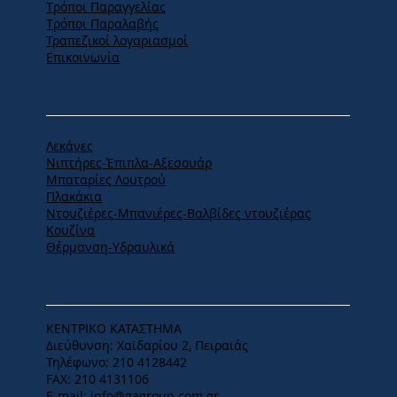
Tρόποι Παραγγελίας
Tρόποι Παραλαβής
Τραπεζικοί λογαριασμοί
Επικοινωνία
ΠΡΟΪΟΝΤΑ
Λεκάνες
Νιπτήρες-Έπιπλα-Αξεσουάρ
Μπαταρίες Λουτρού
Πλακάκια
Ντουζιέρες-Μπανιέρες-Βαλβίδες ντουζιέρας
Κουζίνα
Θέρμανση-Υδραυλικά
ΕΔΡΑ
ΚΕΝΤΡΙΚΟ ΚΑΤΑΣΤΗΜΑ
Διεύθυνση: Χαϊδαρίου 2, Πειραιάς
Τηλέφωνο: 210 4128442
FAX: 210 4131106
E-mail:
info@gagroup.com.gr