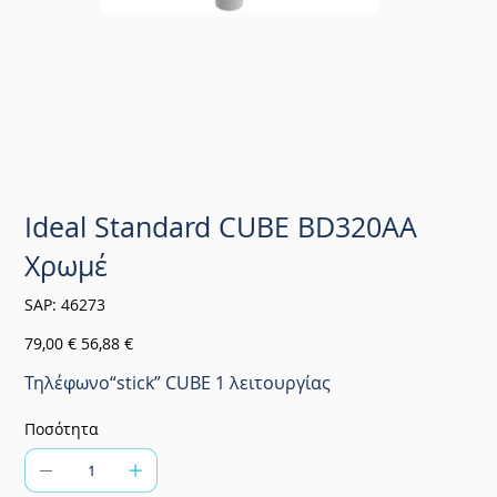
Ideal Standard CUBE BD320AA
Χρωμέ
SKU
SAP:
46273
46273
Αρχική
Τιμή
79,00 €
56,88 €
τιμή
έκπτωσης
Τηλέφωνο“stick” CUBE 1 λειτουργίας
Ποσότητα