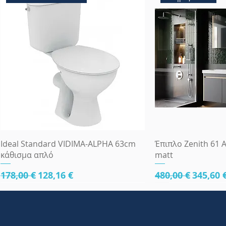
Γρήγορη προβολή
Γρήγορη
Ideal Standard VIDIMA-ALPHA 63cm
Έπιπλο Zenith 61 A
κάθισμα απλό
matt
Κανονική τιμή
Τιμή Έκπτωσης
Κανονική τιμή
Τιμή Έ
178,00 €
128,16 €
480,00 €
345,60 
κάτω μέρος 61cm
κάτω μέρος 61cm
κάτω μέρος 81cm
Πλήρες Σετ Εντοι