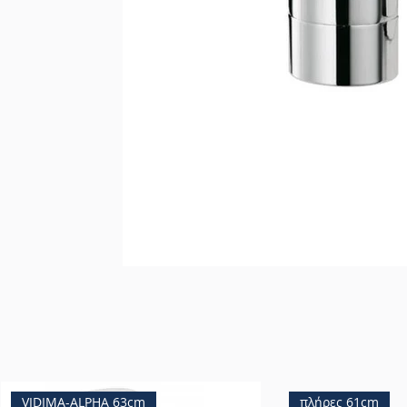
VIDIMA-ALPHA 63cm
πλήρες 61cm