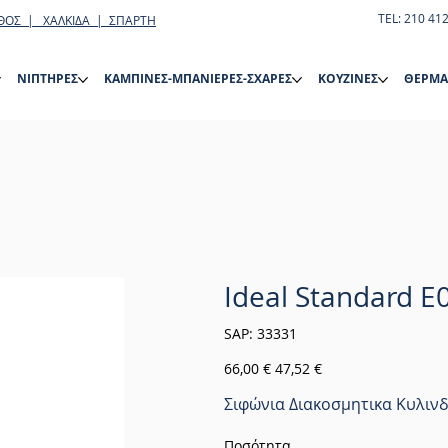
TEL: 210 41
ΘΟΣ | ΧΑΛΚΙΔΑ | ΣΠΑΡΤΗ
ΝΙΠΤΗΡΕΣ
ΚΑΜΠΙΝΕΣ-ΜΠΑΝΙΕΡΕΣ-ΣΧΑΡΕΣ
ΚΟΥΖΙΝΕΣ
ΘΕΡΜΑ
Ideal Standard 
SKU
SAP:
33331
33331
Αρχική
Τιμή
66,00 €
47,52 €
τιμή
έκπτωσης
Σιφώνια Διακοσμητικα Κυλινδ
Ποσότητα