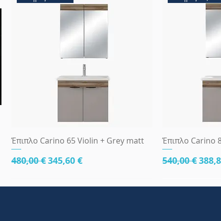
Γρήγορη προβολή
Γρήγ
Έπιπλο Carino 65 Violin + Grey matt
Έπιπλο Carino 8
Κανονική τιμή
Τιμή Έκπτωσης
Κανονική τι
Τιμή
480,00 €
345,60 €
540,00 €
388,8
κάτω μέρος 81cm
83x45
κάτω μέρος 8