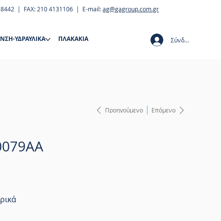
28442 | FAX: 210 4131106 | E-mail:
ag@gagroup.com.gr
ΝΣΗ-ΥΔΡΑΥΛΙΚΑ
ΠΛΑΚΑΚΙΑ
Σύνδεση
Προηγούμενο
Επόμενο
E0079AA
ρικά