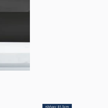
πλήρες 81,5cm