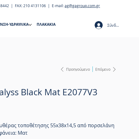
28442 | FAX: 210 4131106 | E-mail:
ag@gagroup.com.gr
ΝΣΗ-ΥΔΡΑΥΛΙΚΑ
ΠΛΑΚΑΚΙΑ
Σύνδεση
Προηγούμενο
Επόμενο
palyss Black Mat E2077V3
ευθέρας τοποθέτησης 55x38x14,5 από πορσελάνη
φάνεια: Ματ