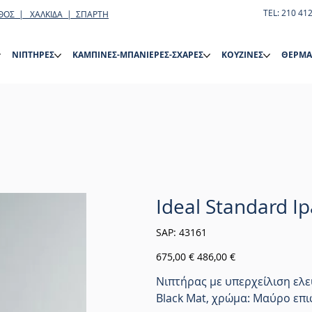
TEL: 210 41
ΘΟΣ | ΧΑΛΚΙΔΑ | ΣΠΑΡΤΗ
ΝΙΠΤΗΡΕΣ
ΚΑΜΠΙΝΕΣ-ΜΠΑΝΙΕΡΕΣ-ΣΧΑΡΕΣ
ΚΟΥΖΙΝΕΣ
ΘΕΡΜΑ
Ideal Standard I
SKU
SAP:
43161
43161
Αρχική
Τιμή
675,00 €
486,00 €
τιμή
έκπτωσης
Νιπτήρας με υπερχείλιση ελ
Black Mat, χρώμα: Μαύρο επι