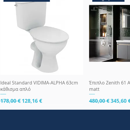
Γρήγορη προβολή
Γρήγορη
Ideal Standard VIDIMA-ALPHA 63cm
Έπιπλο Zenith 61 A
κάθισμα απλό
matt
Κανονική τιμή
Τιμή Έκπτωσης
Κανονική τιμή
Τιμή Έ
178,00 €
128,16 €
480,00 €
345,60 
κάτω μέρος 61cm
κάτω μέρος 61cm
κάτω μέρος 81cm
Πλήρες Σετ Εντοι