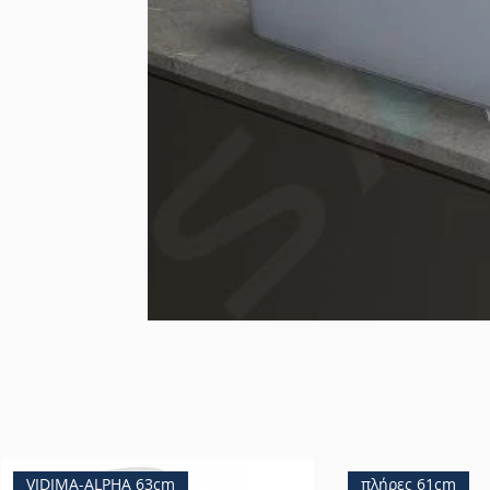
VIDIMA-ALPHA 63cm
πλήρες 61cm