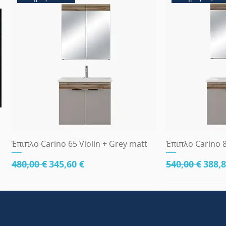
Γρήγορη προβολή
Γρήγ
Έπιπλο Carino 65 Violin + Grey matt
Έπιπλο Carino 8
Κανονική τιμή
Τιμή Έκπτωσης
Κανονική τι
Τιμή
480,00 €
345,60 €
540,00 €
388,8
κάτω μέρος 81cm
83x45
κάτω μέρος 8