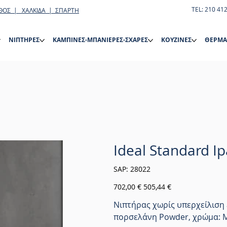
TEL: 210 41
ΘΟΣ | ΧΑΛΚΙΔΑ | ΣΠΑΡΤΗ
ΝΙΠΤΗΡΕΣ
ΚΑΜΠΙΝΕΣ-ΜΠΑΝΙΕΡΕΣ-ΣΧΑΡΕΣ
ΚΟΥΖΙΝΕΣ
ΘΕΡΜΑ
Ideal Standard I
SKU
SAP:
28022
28022
Αρχική
Τιμή
702,00 €
505,44 €
τιμή
έκπτωσης
Νιπτήρας χωρίς υπερχείλιση
πορσελάνη Powder, χρώμα: Μ