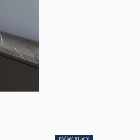
πλήρες 81,5cm