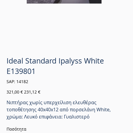
Ideal Standard Ipalyss White
E139801
SKU
SAP:
14182
14182
Αρχική
Τιμή
321,00 €
231,12 €
τιμή
έκπτωσης
Νιπτήρας χωρίς υπερχείλιση ελευθέρας
τοποθέτησης 40x40x12 από πορσελάνη White,
χρώμα: Λευκό επιφάνεια: Γυαλιστερό
Ποσότητα