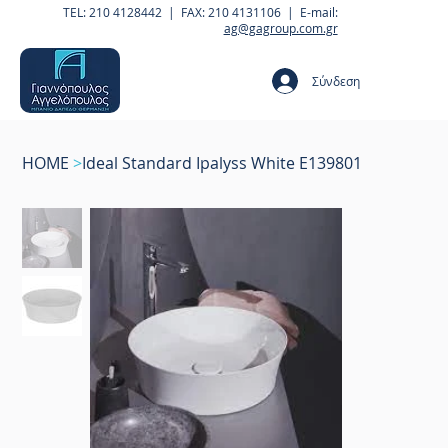
TEL: 210 4128442 | FAX: 210 4131106 | E-mail:
ag@gagroup.com.gr
Σύνδεση
HOME
>
Ideal Standard Ipalyss White E139801