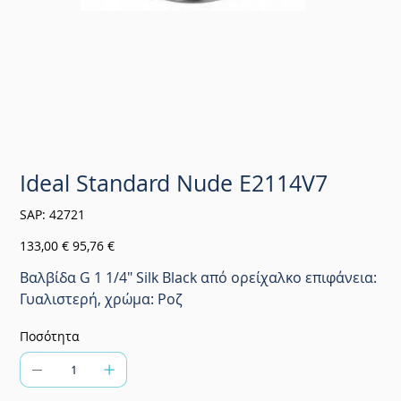
Ideal Standard Nude E2114V7
SKU
SAP:
42721
42721
Αρχική
Τιμή
133,00 €
95,76 €
τιμή
έκπτωσης
Βαλβίδα G 1 1/4" Silk Black από ορείχαλκο επιφάνεια:
Γυαλιστερή, χρώμα: Ροζ
Ποσότητα