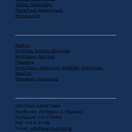
Tρόποι Παραλαβής
Τραπεζικοί λογαριασμοί
Επικοινωνία
ΠΡΟΪΟΝΤΑ
Λεκάνες
Νιπτήρες-Έπιπλα-Αξεσουάρ
Μπαταρίες Λουτρού
Πλακάκια
Ντουζιέρες-Μπανιέρες-Βαλβίδες ντουζιέρας
Κουζίνα
Θέρμανση-Υδραυλικά
ΕΔΡΑ
ΚΕΝΤΡΙΚΟ ΚΑΤΑΣΤΗΜΑ
Διεύθυνση: Χαϊδαρίου 2, Πειραιάς
Τηλέφωνο: 210 4128442
FAX: 210 4131106
E-mail:
info@gagroup.com.gr