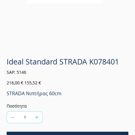
Ideal Standard STRADA K078401
SKU
SAP:
5146
5146
Αρχική
Τιμή
216,00 €
155,52 €
τιμή
έκπτωσης
STRADA Νιπτήρας 60cm
Ποσότητα