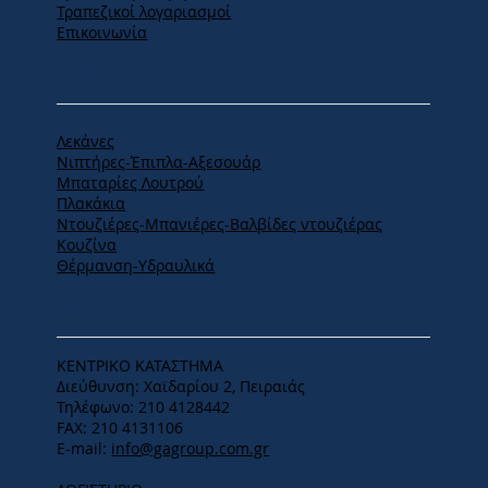
Τραπεζικοί λογαριασμοί
Επικοινωνία
ΠΡΟΪΟΝΤΑ
Λεκάνες
Νιπτήρες-Έπιπλα-Αξεσουάρ
Μπαταρίες Λουτρού
Πλακάκια
Ντουζιέρες-Μπανιέρες-Βαλβίδες ντουζιέρας
Κουζίνα
Θέρμανση-Υδραυλικά
ΕΔΡΑ
ΚΕΝΤΡΙΚΟ ΚΑΤΑΣΤΗΜΑ
Διεύθυνση: Χαϊδαρίου 2, Πειραιάς
Τηλέφωνο: 210 4128442
FAX: 210 4131106
E-mail:
info@gagroup.com.gr