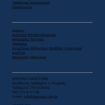
Τραπεζικοί λογαριασμοί
Επικοινωνία
ΠΡΟΪΟΝΤΑ
Λεκάνες
Νιπτήρες-Έπιπλα-Αξεσουάρ
Μπαταρίες Λουτρού
Πλακάκια
Ντουζιέρες-Μπανιέρες-Βαλβίδες ντουζιέρας
Κουζίνα
Θέρμανση-Υδραυλικά
ΕΔΡΑ
ΚΕΝΤΡΙΚΟ ΚΑΤΑΣΤΗΜΑ
Διεύθυνση: Χαϊδαρίου 2, Πειραιάς
Τηλέφωνο: 210 4128442
FAX: 210 4131106
E-mail:
info@gagroup.com.gr