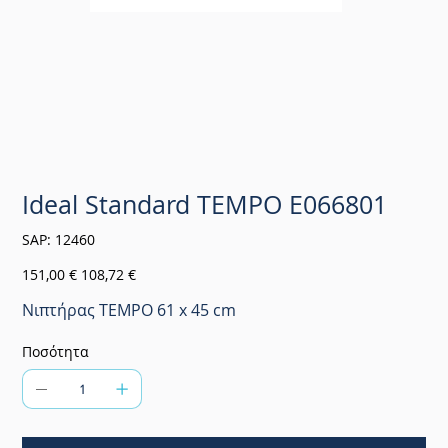
Ideal Standard TEMPO E066801
SKU
SAP:
12460
12460
Αρχική
Τιμή
151,00 €
108,72 €
τιμή
έκπτωσης
Νιπτήρας TEMPO 61 x 45 cm
Ποσότητα