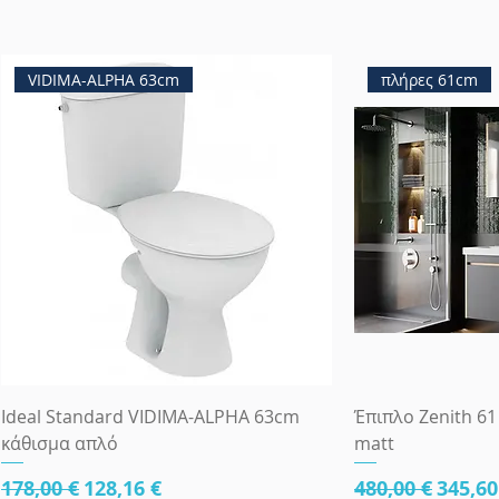
VIDIMA-ALPHA 63cm
πλήρες 61cm
Ideal Standard VIDIMA-ALPHA 63cm
Έπιπλο Zenith 61
κάθισμα απλό
matt
Κανονική τιμή
Τιμή Έκπτωσης
Κανονική τιμ
Τιμή 
178,00 €
128,16 €
480,00 €
345,60