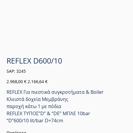
REFLEX D600/10
SKU
SAP:
3245
3245
Αρχική
Τιμή
2.968,00 €
2.166,64 €
τιμή
έκπτωσης
REFLEX Για πιεστικά συγκροτήματα & Boiler
Κλειστά δοχεία Μεμβράνης
παροχή κάτω 1 με πόδια
REFLEX ΤΥΠΟΣ”D” & “DE” ΜΠΛΕ 10bar
“D”600/10 lit/bar D=74cm
Ποσότητα