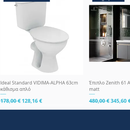
Γρήγορη προβολή
Γρήγορη
Ideal Standard VIDIMA-ALPHA 63cm
Έπιπλο Zenith 61 A
κάθισμα απλό
matt
Κανονική τιμή
Τιμή Έκπτωσης
Κανονική τιμή
Τιμή Έ
178,00 €
128,16 €
480,00 €
345,60 
κάτω μέρος 61cm
κάτω μέρος 61cm
κάτω μέρος 81cm
Πλήρες Σετ Εντοι