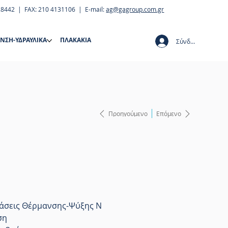
28442 | FAX: 210 4131106 | E-mail:
ag@gagroup.com.gr
ΝΣΗ-ΥΔΡΑΥΛΙΚΑ
ΠΛΑΚΑΚΙΑ
Σύνδεση
Προηγούμενο
Επόμενο
στάσεις Θέρμανσης-Ψύξης N
ση