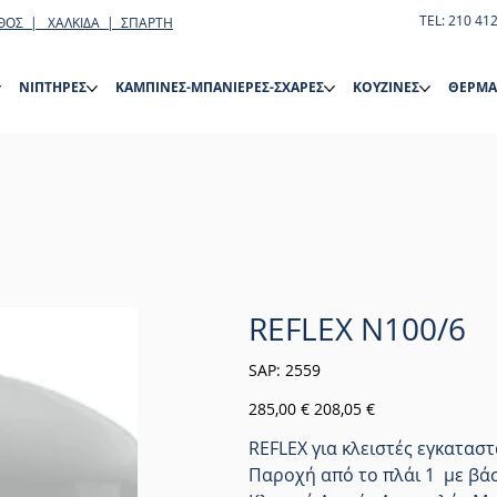
TEL: 210 41
ΘΟΣ | ΧΑΛΚΙΔΑ | ΣΠΑΡΤΗ
ΝΙΠΤΗΡΕΣ
ΚΑΜΠΙΝΕΣ-ΜΠΑΝΙΕΡΕΣ-ΣΧΑΡΕΣ
ΚΟΥΖΙΝΕΣ
ΘΕΡΜΑ
REFLEX N100/6
SKU
SAP:
2559
2559
Αρχική
Τιμή
285,00 €
208,05 €
τιμή
έκπτωσης
REFLEX για κλειστές εγκατα
Παροχή από το πλάι 1 με βά