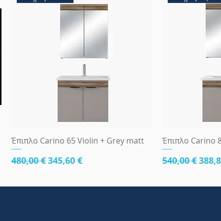
Γρήγορη προβολή
Γρήγ
Έπιπλο Carino 65 Violin + Grey matt
Έπιπλο Carino 8
Κανονική τιμή
Τιμή Έκπτωσης
Κανονική τι
Τιμή
480,00 €
345,60 €
540,00 €
388,8
κάτω μέρος 81cm
83x45
κάτω μέρος 8