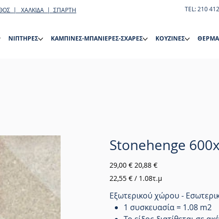
TEL: 210 41
ΘΟΣ | ΧΑΛΚΙΔΑ | ΣΠΑΡΤΗ
ΝΙΠΤΗΡΕΣ
ΚΑΜΠΙΝΕΣ-ΜΠΑΝΙΕΡΕΣ-ΣΧΑΡΕΣ
ΚΟΥΖΙΝΕΣ
ΘΕΡΜΑ
Stonehenge 600
Αρχική
Τιμή
29,00 €
20,88 €
τιμή
έκπτωσης
22,55 €
22,55 € / 1.08τ.μ
ανά
1.08
Τετραγωνικά
Εξωτερικού χώρου - Εσωτερι
μέτρα
1 συσκευασία = 1.08 m2
Το είδος διατίθεται σε α