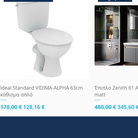
Γρήγορη προβολή
Γρήγορη
Ideal Standard VIDIMA-ALPHA 63cm
Έπιπλο Zenith 61 A
κάθισμα απλό
matt
Κανονική τιμή
Τιμή Έκπτωσης
Κανονική τιμή
Τιμή Έ
178,00 €
128,16 €
480,00 €
345,60 
κάτω μέρος 61cm
κάτω μέρος 61cm
κάτω μέρος 81cm
Πλήρες Σετ Εντοι