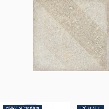
VIDIMA-ALPHA 63cm
πλήρες 61cm