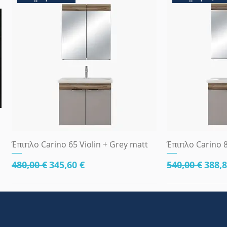
Γρήγορη προβολή
Γρήγ
Έπιπλο Carino 65 Violin + Grey matt
Έπιπλο Carino 8
Κανονική τιμή
Τιμή Έκπτωσης
Κανονική τι
Τιμή
480,00 €
345,60 €
540,00 €
388,8
κάτω μέρος 81cm
83x45
κάτω μέρος 8