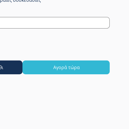
θι
Αγορά τώρα