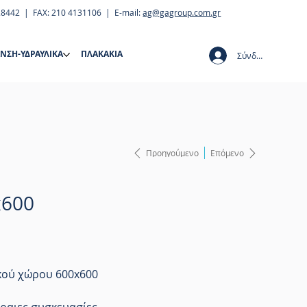
28442 | FAX: 210 4131106 | E-mail:
ag@gagroup.com.gr
ΝΣΗ-ΥΔΡΑΥΛΙΚΑ
ΠΛΑΚΑΚΙΑ
Σύνδεση
Προηγούμενο
Επόμενο
x600
κού χώρου 600x600
κέραιες συσκευασίες