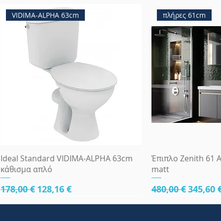
VIDIMA-ALPHA 63cm
πλήρες 61cm
Γρήγορη προβολή
Γρήγορη
Ideal Standard VIDIMA-ALPHA 63cm
Έπιπλο Zenith 61 A
κάθισμα απλό
matt
Κανονική τιμή
Τιμή Έκπτωσης
Κανονική τιμή
Τιμή Έ
178,00 €
128,16 €
480,00 €
345,60 
κάτω μέρος 61cm
κάτω μέρος 61cm
κάτω μέρος 81cm
Πλήρες Σετ Εντοι