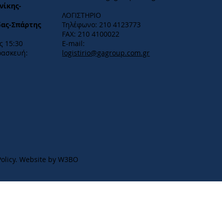
νίκης-
ΛΟΓΙΣΤΗΡΙΟ
δας-Σπάρτης
Τηλέφωνο: 210 4123773
FAX: 210 4100022
 15:30​
E-mail:
ρασκευή:
logistirio@gagroup.com.gr
olicy
.
Website by W3BO