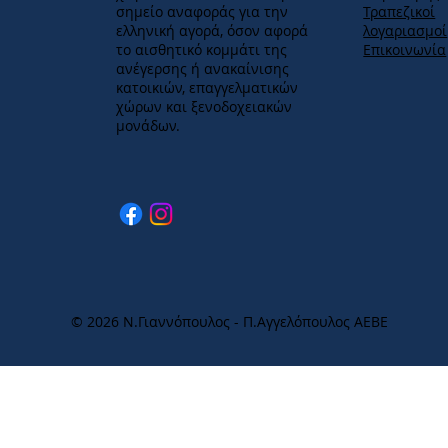
σημείο αναφοράς για την
Τραπεζικοί
ελληνική αγορά, όσον αφορά
λογαριασμοί
το αισθητικό κομμάτι της
Επικοινωνία
ανέγερσης ή ανακαίνισης
κατοικιών, επαγγελματικών
χώρων και ξενοδοχειακών
μονάδων.
© 2026 Ν.Γιαννόπουλος - Π.Αγγελόπουλος ΑΕΒΕ