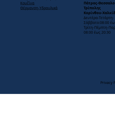
Κουζίνα
Πάτρας-Θεσσαλο
Θέρμανση-Υδραυλικά
Τρίπολης
Κορίνθου-Χαλκί
Δευτέρα-Τετάρτη-​
Σάββατο:08:00 έως
Τρίτη-Πέμπτη-Πα
08:00 έως 20:30
Privacy P