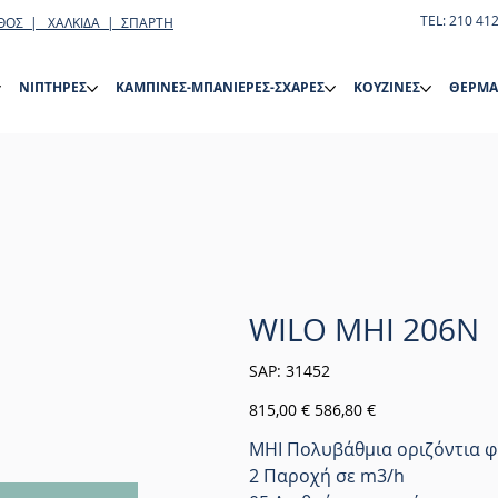
TEL: 210 41
ΘΟΣ | ΧΑΛΚΙΔΑ | ΣΠΑΡΤΗ
ΝΙΠΤΗΡΕΣ
ΚΑΜΠΙΝΕΣ-ΜΠΑΝΙΕΡΕΣ-ΣΧΑΡΕΣ
ΚΟΥΖΙΝΕΣ
ΘΕΡΜΑ
WILO MHI 206N
SKU
SAP:
31452
31452
Αρχική
Τιμή
815,00 €
586,80 €
τιμή
έκπτωσης
MHI Πολυβάθμια οριζόντια φ
2 Παροχή σε m3/h