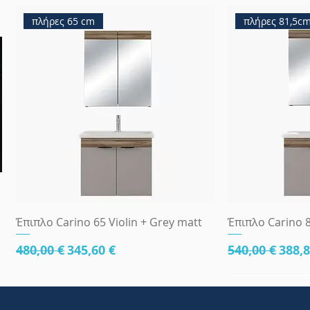
πλήρες 65 cm
πλήρες 81,5c
Γρήγορη προβολή
Γρήγ
Έπιπλο Carino 65 Violin + Grey matt
Έπιπλο Carino 8
Κανονική τιμή
Τιμή Έκπτωσης
Κανονική τι
Τιμή
480,00 €
345,60 €
540,00 €
388,8
κάτω μέρος 81cm
83x45
κάτω μέρος 8