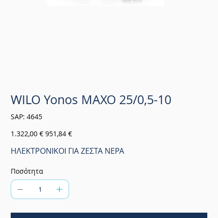
WILO Yonos MAXO 25/0,5-10
SKU
SAP:
4645
4645
Αρχική
Τιμή
1.322,00 €
951,84 €
τιμή
έκπτωσης
ΗΛΕΚΤΡΟΝΙΚΟΙ ΓΙΑ ΖΕΣΤΑ ΝΕΡΑ
Ποσότητα