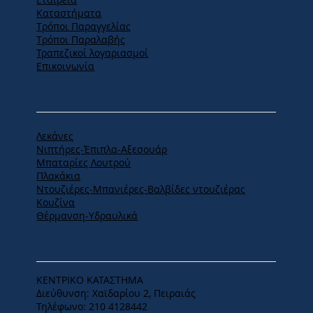
Καταστήματα
Tρόποι Παραγγελίας
Tρόποι Παραλαβής
Τραπεζικοί λογαριασμοί
Επικοινωνία
ΠΡΟΪΟΝΤΑ
Λεκάνες
Νιπτήρες-Έπιπλα-Αξεσουάρ
Μπαταρίες Λουτρού
Πλακάκια
Ντουζιέρες-Μπανιέρες-Βαλβίδες ντουζιέρας
Κουζίνα
Θέρμανση-Υδραυλικά
ΕΔΡΑ
ΚΕΝΤΡΙΚΟ ΚΑΤΑΣΤΗΜΑ
Διεύθυνση: Χαϊδαρίου 2, Πειραιάς
Τηλέφωνο: 210 4128442