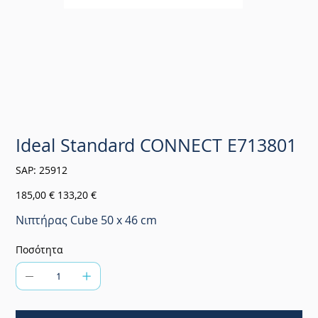
Ideal Standard CONNECT E713801
SKU
SAP:
25912
25912
Αρχική
Τιμή
185,00 €
133,20 €
τιμή
έκπτωσης
Νιπτήρας Cube 50 x 46 cm
Ποσότητα