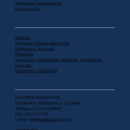
Τραπεζικοί λογαριασμοί
Επικοινωνία
ΠΡΟΪΟΝΤΑ
Λεκάνες
Νιπτήρες-Έπιπλα-Αξεσουάρ
Μπαταρίες Λουτρού
Πλακάκια
Ντουζιέρες-Μπανιέρες-Βαλβίδες ντουζιέρας
Κουζίνα
Θέρμανση-Υδραυλικά
ΕΔΡΑ
ΚΕΝΤΡΙΚΟ ΚΑΤΑΣΤΗΜΑ
Διεύθυνση: Χαϊδαρίου 2, Πειραιάς
Τηλέφωνο: 210 4128442
FAX: 210 4131106
E-mail:
info@gagroup.com.gr