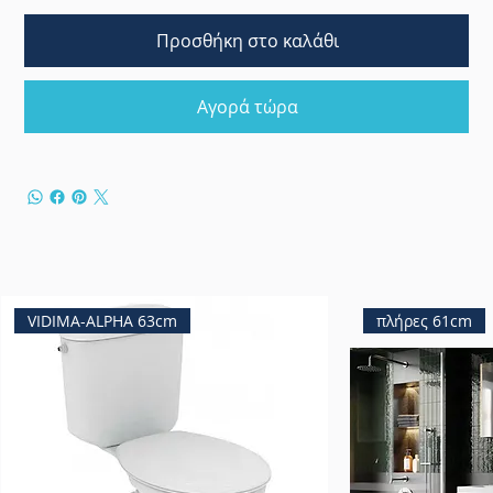
Προσθήκη στο καλάθι
Αγορά τώρα
VIDIMA-ALPHA 63cm
πλήρες 61cm