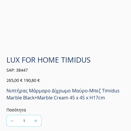
LUX FOR HOME TIMIDUS
SKU
SAP:
38447
38447
Αρχική
Τιμή
265,00 €
190,80 €
τιμή
έκπτωσης
Νιπτήρας Μάρμαρο Δίχρωμο Μαύρο-Μπεζ Timidus
Marble Black+Marble Cream 45 x 45 x H17cm
Ποσότητα