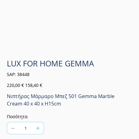
LUX FOR HOME GEMMA
SKU
SAP:
38448
38448
Αρχική
Τιμή
220,00 €
158,40 €
τιμή
έκπτωσης
Νιπτήρας Μάρμαρο Μπεζ 501 Gemma Marble
Cream 40 x 40 x H15cm
Ποσότητα