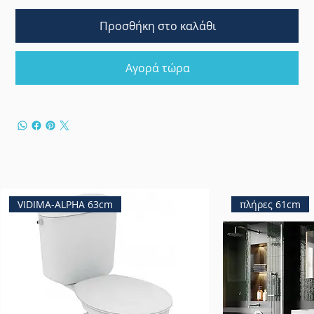
Προσθήκη στο καλάθι
Αγορά τώρα
VIDIMA-ALPHA 63cm
πλήρες 61cm