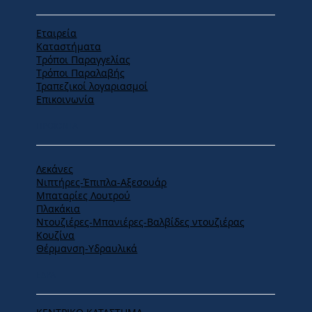
Εταιρεία
Καταστήματα
Tρόποι Παραγγελίας
Tρόποι Παραλαβής
Τραπεζικοί λογαριασμοί
Επικοινωνία
ΠΡΟΪΟΝΤΑ
Λεκάνες
Νιπτήρες-Έπιπλα-Αξεσουάρ
Μπαταρίες Λουτρού
Πλακάκια
Ντουζιέρες-Μπανιέρες-Βαλβίδες ντουζιέρας
Κουζίνα
Θέρμανση-Υδραυλικά
ΕΔΡΑ