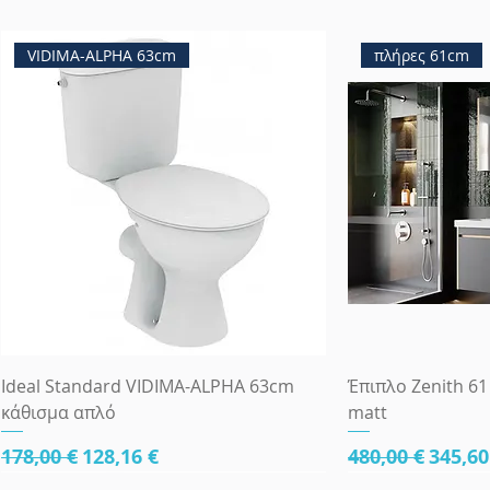
VIDIMA-ALPHA 63cm
πλήρες 61cm
Ideal Standard VIDIMA-ALPHA 63cm
Έπιπλο Zenith 61
κάθισμα απλό
matt
Κανονική τιμή
Τιμή Έκπτωσης
Κανονική τιμ
Τιμή 
178,00 €
128,16 €
480,00 €
345,60