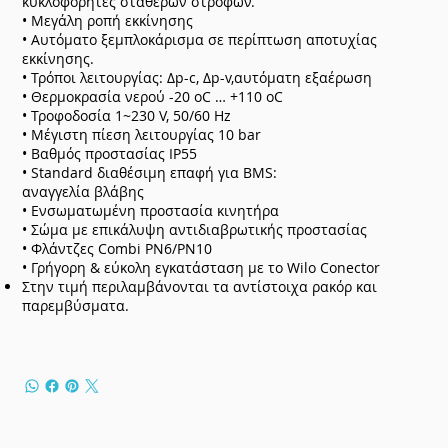
κυκλοφορητές σταθερών στροφών.
• Μεγάλη ροπή εκκίνησης
• Αυτόματο ξεμπλοκάρισμα σε περίπτωση αποτυχίας
εκκίνησης.
• Τρόποι λειτουργίας: Δp-c, Δp-v,αυτόματη εξαέρωση
• Θερμοκρασία νερού -20 oC … +110 oC
• Τροφοδοσία 1~230 V, 50/60 Hz
• Μέγιστη πίεση λειτουργίας 10 bar
• Βαθμός προστασίας IP55
• Standard διαθέσιμη επαφή για BMS:
αναγγελία βλάβης
• Ενσωματωμένη προστασία κινητήρα
• Σώμα με επικάλυψη αντιδιαβρωτικής προστασίας
• Φλάντζες Combi PN6/PN10
• Γρήγορη & εύκολη εγκατάσταση με το Wilo Conector
Στην τιμή περιλαμβάνονται τα αντίστοιχα ρακόρ και
παρεμβύσματα.