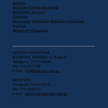
Λεκάνες
Νιπτήρες-Έπιπλα-Αξεσουάρ
Μπαταρίες Λουτρού
Πλακάκια
Ντουζιέρες-Μπανιέρες-Βαλβίδες ντουζιέρας
Κουζίνα
Θέρμανση-Υδραυλικά
ΕΔΡΑ
ΚΕΝΤΡΙΚΟ ΚΑΤΑΣΤΗΜΑ
Διεύθυνση: Χαϊδαρίου 2, Πειραιάς
Τηλέφωνο: 210 4128442
FAX: 210 4131106
E-mail:
info@gagroup.com.gr
ΛΟΓΙΣΤΗΡΙΟ
Τηλέφωνο: 210 4123773
FAX: 210 4100022
E-mail:
logistirio@gagroup.com.gr
ΩΡΑΡΙΟ