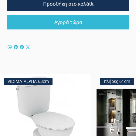
Προσθήκη στο καλάθι
Αγορά τώρα
VIDIMA-ALPHA 63cm
πλήρες 61cm