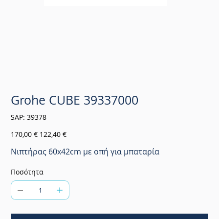
Grohe CUBE 39337000
SKU
SAP:
39378
39378
Αρχική
Τιμή
170,00 €
122,40 €
τιμή
έκπτωσης
Νιπτήρας 60x42cm με οπή για μπαταρία
Ποσότητα