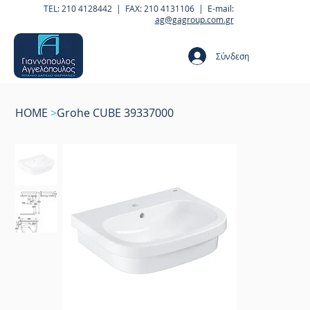
TEL: 210 4128442 | FAX: 210 4131106 | E-mail:
ag@gagroup.com.gr
Σύνδεση
HOME
>
Grohe CUBE 39337000